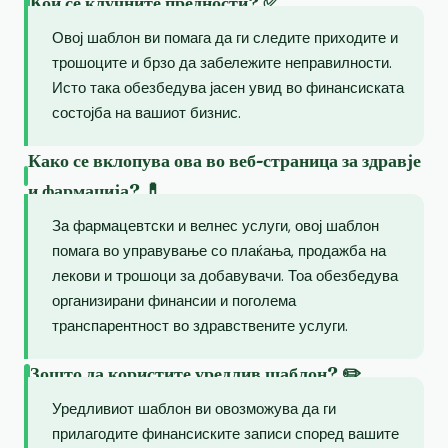
Кои се клучните предности? ✅
Овој шаблон ви помага да ги следите приходите и
трошоците и брзо да забележите неправилности.
Исто така обезбедува јасен увид во финансиската
состојба на вашиот бизнис.
Како се вклопува ова во веб-страница за здравје
и фармација? 💊
За фармацевтски и велнес услуги, овој шаблон
помага во управување со плаќања, продажба на
лекови и трошоци за добавувачи. Тоа обезбедува
организирани финансии и поголема
транспарентност во здравствените услуги.
Зошто да користите уредлив шаблон? ✏️
Уредливиот шаблон ви овозможува да ги
прилагодите финансиските записи според вашите