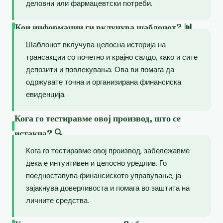
деловни или фармацевтски потреби.
Кои информации ги вклучува шаблонот? 📊
Шаблонот вклучува целосна историја на
трансакции со почетно и крајно салдо, како и сите
депозити и повлекувања. Ова ви помага да
одржувате точна и организирана финансиска
евиденција.
Кога го тестиравме овој производ, што се
истакна? 🔍
Кога го тестиравме овој производ, забележавме
дека е интуитивен и целосно уредлив. Го
поедноставува финансиското управување, ја
зајакнува доверливоста и помага во заштита на
личните средства.