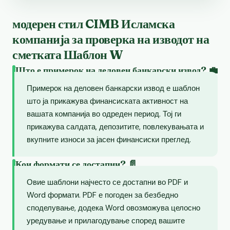
модерен стил CIMB Исламска
компанија за проверка на изводот на
сметката Шаблон W
Што е примерок на деловен банкарски извод? 💼
Примерок на деловен банкарски извод е шаблон
што ја прикажува финансиската активност на
вашата компанија во одреден период. Тој ги
прикажува салдата, депозитите, повлекувањата и
вкупните износи за јасен финансиски преглед.
Кои формати се достапни? 📄
Овие шаблони најчесто се достапни во PDF и
Word формати. PDF е погоден за безбедно
споделување, додека Word овозможува целосно
уредување и прилагодување според вашите