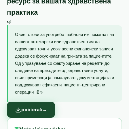
ресурс за вашата здравствена
практика
🌿
Овие готови за употреба шаблони им помагаат на
вашиот аптекарски или здравствен тим да
одржуваат точни, усогласени финансиски записи
додека се фокусираат на грижата за пациентите.
Од управување со фактурирање на рецепти до
следење на приходите од здравствени услуги,
овие примероци ја намалуваат документацијата и
поддржуваат ефикасни, пациент-центрирани
операции. 📄✨
pobierać
→
Może ci się spodobać