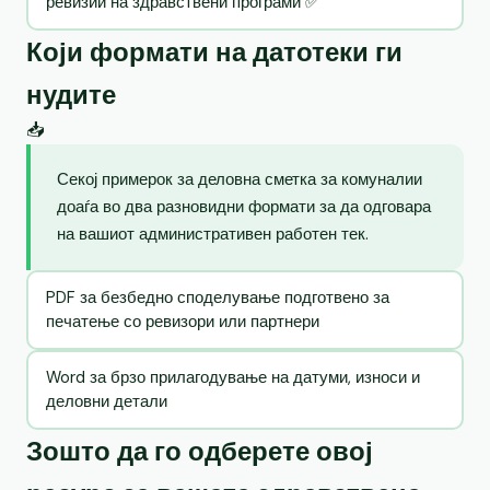
ревизии на здравствени програми ✅
Који формати на датотеки ги
нудите
📥
Секој примерок за деловна сметка за комуналии
доаѓа во два разновидни формати за да одговара
на вашиот административен работен тек.
PDF за безбедно споделување подготвено за
печатење со ревизори или партнери
Word за брзо прилагодување на датуми, износи и
деловни детали
Зошто да го одберете овој