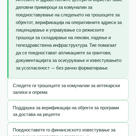
деловни примероци за комуналии за
поедноставување на следењето на трошоците за
објектот, верификација на оперативните адреси за
лиценцирање и управување со режиските
трошоци за складирање на лекови, ладење и
телездравствена инфраструктура. Тие помагаат
да се поедностават апликациите за грантови,
документацијата за осигурување и известувањето
за усогласеност — без рачно форматирање.
Следете ги трошоците за комуналии за аптекарски
залихи и опрема
Поддршка за верификација на објекти за програми
за достава на рецепти
Поедноставете го финансиското известување за