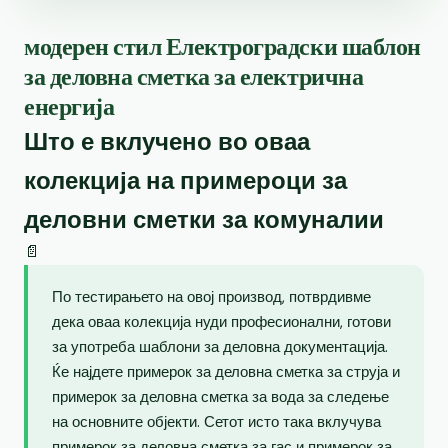
модерен стил Електроградски шаблон
за деловна сметка за електрична
енергија
Што е вклучено во оваа
колекција на примероци за
деловни сметки за комуналии
📄
По тестирањето на овој производ, потврдивме
дека оваа колекција нуди професионални, готови
за употреба шаблони за деловна документација.
Ќе најдете примерок за деловна сметка за струја и
примерок за деловна сметка за вода за следење
на основните објекти. Сетот исто така вклучува
примерок за деловна сметка за гас и примерок за