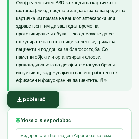
Овој реалистичен PSD за кредитна картичка со
фотографии од предна и задна страна на кредитна
картичка им помага на вашиот аптекарски или
здравствен тим да заштедат време на
прототипирање и обука — за да можете да се
фокусирате на потсетници за лекови, грижа за
пациенти и поддршка за благосостојба. Со
паметни објекти и организирани слоеви,
прилагодувањето на дизајните станува брзо и
интуитивно, задржувајќи го вашиот работен тек
ефикасен и фокусиран на пациентите. 📄✨
pobierać
→
Może ci się spodobać
модерен стил Бангладеш Аграни банка виза