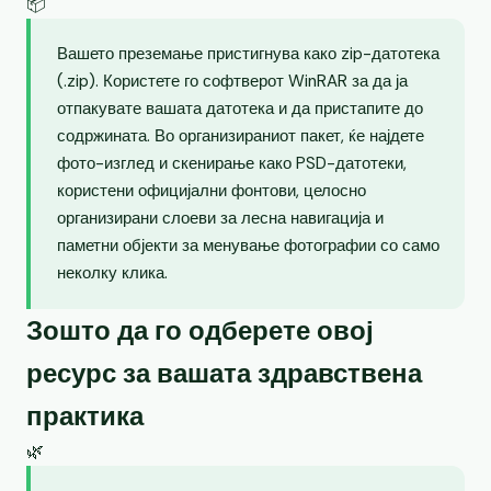
📦
Вашето преземање пристигнува како zip-датотека
(.zip). Користете го софтверот WinRAR за да ја
отпакувате вашата датотека и да пристапите до
содржината. Во организираниот пакет, ќе најдете
фото-изглед и скенирање како PSD-датотеки,
користени официјални фонтови, целосно
организирани слоеви за лесна навигација и
паметни објекти за менување фотографии со само
неколку клика.
Зошто да го одберете овој
ресурс за вашата здравствена
практика
🌿