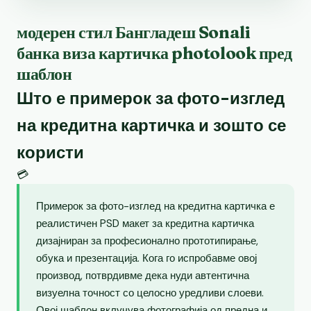
модерен стил Бангладеш Sonali
банка виза картичка photolook пред
шаблон
Што е примерок за фото-изглед
на кредитна картичка и зошто се
користи
💳
Примерок за фото-изглед на кредитна картичка е
реалистичен PSD макет за кредитна картичка
дизајниран за професионално прототипирање,
обука и презентација. Кога го испробавме овој
производ, потврдивме дека нуди автентична
визуелна точност со целосно уредливи слоеви.
Овој шаблон вклучува фотографија од предна и