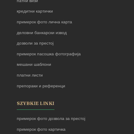
патни визи
кредитни картички
примерок фото лична карта
деловни банкарски извод
дозволи за престој
примерок пасошка фотографија
мешани шаблони
платни листи
препораки и референци
SZYBKIE LINKI
примерок фото дозвола за престој
примерок фото картичка