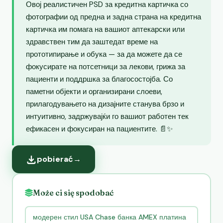
Овој реалистичен PSD за кредитна картичка со
фотографии од предна и задна страна на кредитна
картичка им помага на вашиот аптекарски или
здравствен тим да заштедат време на
прототипирање и обука — за да можете да се
фокусирате на потсетници за лекови, грижа за
пациенти и поддршка за благосостојба. Со
паметни објекти и организирани слоеви,
прилагодувањето на дизајните станува брзо и
интуитивно, задржувајќи го вашиот работен тек
ефикасен и фокусиран на пациентите. 📄✨
pobierać
→
Może ci się spodobać
модерен стил USA Chase банка AMEX платина