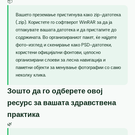
📦
Вашето преземање пристигнува како zip-датотека
(.zip). Користете го софтверот WinRAR за да ја
отпакувате вашата датотека и да пристапите до
содржината. Во организираниот пакет, ќе најдете
фото-изглед и скенирање како PSD-датотеки,
користени официјални фонтови, целосно
организирани слоеви за лесна навигација и
паметни објекти за менување фотографии со само
неколку клика.
Зошто да го одберете овој
ресурс за вашата здравствена
практика
🌿