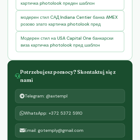
картичка photolook преден шаблон
модерен стил САД Indiana Centier банка AMEX
розово злато картичка photolook пред
Модерен стил на USA Capital One банкарски
виза картичка photolook пред шаблон
Potrzebujesz pomocy? Skontaktuj się z
nami
Telegram: @axtempl
WhatsApp: +372 5372 5910
Email: gotemply@gmail.com