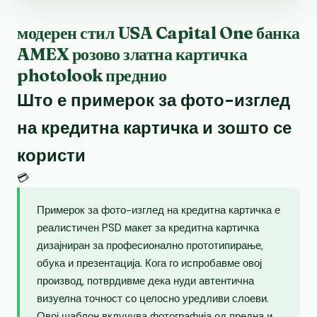
модерен стил USA Capital One банка
AMEX розово златна картичка
photolook преднио
Што е примерок за фото-изглед
на кредитна картичка и зошто се
користи
💳
Примерок за фото-изглед на кредитна картичка е
реалистичен PSD макет за кредитна картичка
дизајниран за професионално прототипирање,
обука и презентација. Кога го испробавме овој
производ, потврдивме дека нуди автентична
визуелна точност со целосно уредливи слоеви.
Овој шаблон вклучува фотографија од предна и