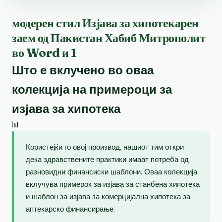
модерен стил Изјава за хипотекарен
заем од Пакистан Хабиб Митрополит
во Word и 1
Што е вклучено во оваа
колекција на примероци за
изјава за хипотека
📊
Користејќи го овој производ, нашиот тим откри
дека здравствените практики имаат потреба од
разновидни финансиски шаблони. Оваа колекција
вклучува примерок за изјава за станбена хипотека
и шаблон за изјава за комерцијална хипотека за
аптекарско финансирање.