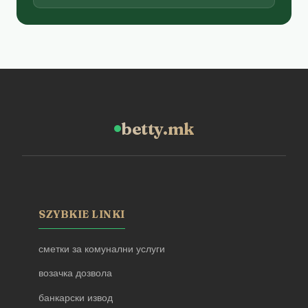
betty.mk
SZYBKIE LINKI
сметки за комунални услуги
возачка дозвола
банкарски извод