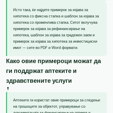
Исто така, ќе најдете примерок за изјава за
хипотека со фиксна стапка и шаблон за изјава за
хипотека со променлива стапка. Сетот вклучува
примерок за изјава за рефинансирање на
хипотека, шаблон за изјава за градежен заем и
примерок за изјава за хипотека за инвестициски
имот — сите во PDF и Word формати.
Како овие примероци можат да
ги поддржат аптеките и
здравствените услуги
💊
Аптеките ги користат овие примероци за следење
на трошоците за објектот, управување со
документација за финансирање на опрема и