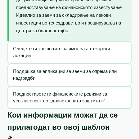
поедноставување на финансиското известување.
Идеално за заеми за складирање на лекови,
инвестиции во телездравство и проширувања на
центри за благосостојба.
Следете ги трошоците за имот за аптекарски
локации
Поддршка за апликации за заеми за опрема или
надградби
Поедноставете ги финансиските ревизии за
усогласеност со здравствената заштита ✅
Кои информации можат да се
прилагодат во овој шаблон
📝