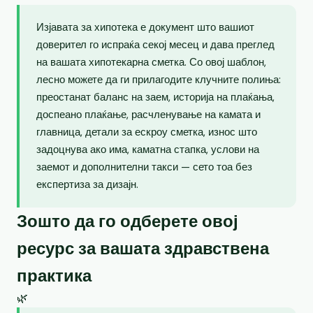
Изјавата за хипотека е документ што вашиот
доверител го испраќа секој месец и дава преглед
на вашата хипотекарна сметка. Со овој шаблон,
лесно можете да ги прилагодите клучните полиња:
преостанат баланс на заем, историја на плаќања,
доспеано плаќање, расчленување на камата и
главница, детали за ескроу сметка, износ што
задоцнува ако има, каматна стапка, услови на
заемот и дополнителни такси — сето тоа без
експертиза за дизајн.
Зошто да го одберете овој
ресурс за вашата здравствена
практика
🌿