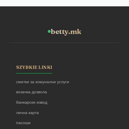
betty.mk
SZYBKIE LINKI
сметки за комунални услуги
возачка дозвола
банкарски извод
лична карта
пасоши