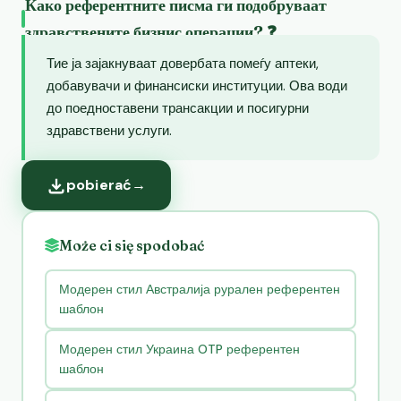
Како референтните писма ги подобруваат
здравствените бизнис операции? ❓
Тие ја зајакнуваат довербата помеѓу аптеки,
добавувачи и финансиски институции. Ова води
до поедноставени трансакции и посигурни
здравствени услуги.
pobierać
→
Może ci się spodobać
Модерен стил Австралија рурален референтен
шаблон
Модерен стил Украина OTP референтен
шаблон