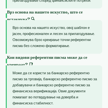
прилагодување според финансиските потреби.
Врз основа на нашето искуство, што се
истакнува? 🔍
Врз основа на нашето искуство, овој шаблон е
јасен, професионален и лесен за прилагодување.
Овозможува брзо креирање точни референтни
писма без сложено форматирање.
Кои видови референтни писма може да се
креираат? 📑
Може да се користи за банкарско референтно
писмо за трговија, банкарско референтно писмо за
добавувачи и банкарско референтно писмо за
финансиска верификација. Овие документи
помагаат во потврдување на доверба и
финансиска стабилност.