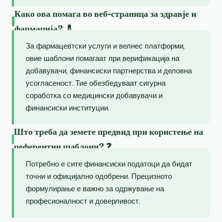
Како ова помага во веб-страница за здравје и
фармација? 💊
За фармацевтски услуги и велнес платформи,
овие шаблони помагаат при верификација на
добавувачи, финансиски партнерства и деловна
усогласеност. Тие обезбедуваат сигурна
соработка со медицински добавувачи и
финансиски институции.
Што треба да земете предвид при користење на
референтни шаблони? ❓
Потребно е сите финансиски податоци да бидат
точни и официјално одобрени. Прецизното
формулирање е важно за одржување на
професионалност и доверливост.