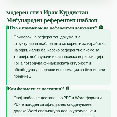
модерен стил Ирак Курдистан
Меѓународен референтен шаблон
Што е примерок на референтен документ? 🏦
Примерок на референтен документ е
структуриран шаблон што се користи за изработка
на официјално банкарско референтно писмо за
трговија, добавувачи и финансиска верификација.
Тој ја потврдува финансиската сигурност и
обезбедува доверливи информации за бизнис или
поединец.
Кои формати се достапни? 📄
Овој шаблон е достапен во PDF и Word формати.
PDF е погоден за официјално споделување,
додека Word овозможува лесно уредување и