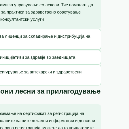
рами за управување со лекови. Тие помагаат да
 за практики за здравствено советување,
консултантски услуги.
 за лиценци за складирање и дистрибуција на
иницијативи за здравје во заедницата
сигурување за аптекарски и здравствени
лони лесни за прилагодување
земање на сертификат за регистрација на
ополните вашите детални информации и деловни
еловна регистрација, можете да го прилагодите