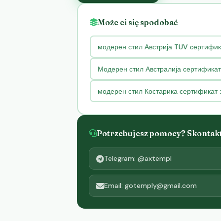
Może ci się spodobać
модерен стил Австрија TUV сертифик
Модерен стил Австралија сертификат
модерен стил Костарика сертификат 
Potrzebujesz pomocy? Skontaktu
Telegram: @axtempl
Email: gotemply@gmail.com