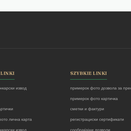
 LINKI
SZYBKIE LINKI
нкарски извод
примерок фото дозвола за прес
примерок фото картичка
артички
сметки и фактури
ото лична карта
регистрациски сертификати
нкарски извод
сообраќајни дозволи