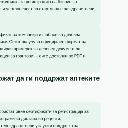
ртификат за регистрација на бизнис за
 и усогласеност за стартување на здравствени
ификат за компанија и шаблон за деловна
ники. Сетот вклучува официјален формат на
ициран примерок за деловен документ за
ации за грантови — сите достапни во PDF и
жат да ги поддржат аптеките
ористат овие сертификати за регистрација за
рограми за достава на рецепти,
телездравствени услуги и поддршка за