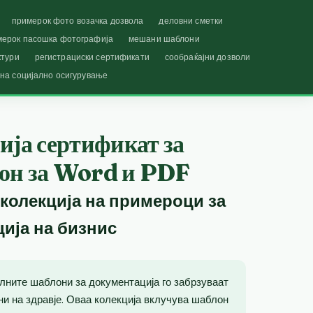
примерок фото возачка дозвола
деловни сметки
мерок пасошка фотографија
мешани шаблони
ктури
регистрациски сертификати
сообраќајни дозволи
 на социјално осигурување
ија сертификат за
он за Word и PDF
 колекција на примероци за
ција на бизнис
лните шаблони за документација го забрзуваат
и на здравје. Оваа колекција вклучува шаблон