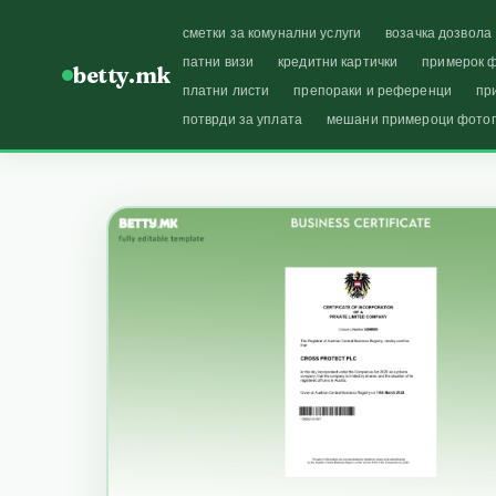
сметки за комунални услуги
возачка дозвола
патни визи
кредитни картички
примерок ф
betty.mk
платни листи
препораки и референци
пр
потврди за уплата
мешани примероци фото