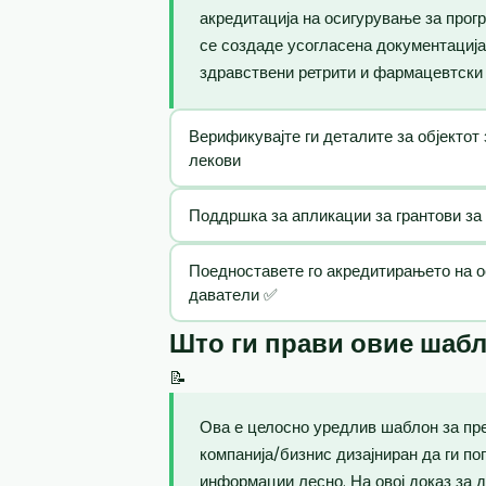
акредитација на осигурување за прог
се создаде усогласена документација
здравствени ретрити и фармацевтски 
Верификувајте ги деталите за објектот
лекови
Поддршка за апликации за грантови за 
Поедноставете го акредитирањето на о
даватели ✅
Што ги прави овие шаб
📝
Ова е целосно уредлив шаблон за пре
компанија/бизнис дизајниран да ги п
информации лесно. На овој доказ за д