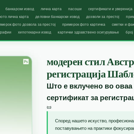
банкарски извод
лична карта
пасоши
сертификати и уверенија
ото лична карта
деловни банкарски извод
дозволи за престој
при
имерок фото дозвола за престој
примерок фото картичка
сметки и фа
графии
хипотекарни извод
картички здравствено осигурување
број
модерен стил Австр
регистрација Шабл
Што е вклучено во оваа
сертификат за регистра
📜
Според нашето искуство, професиона
поставувањето на практики фокусиран