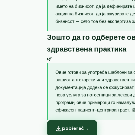
името на бизнисот, да ја дефинирате ц
акции на бизнисот, да ја ажурирате де
бизнисот — сето тоа без експертиза за
Зошто да го одберете ов
здравствена практика
🌿
Овие готови за употреба шаблони за 
вашиот аптекарски или здравствен т
документација додека се фокусираат 
нова услуга за потсетници за лекови
програми, овие примероци го намалу
ефикасен, пациент-центриран раст. 
pobierać
→