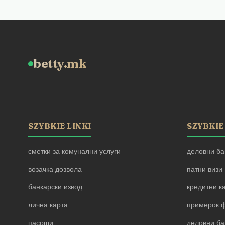
betty.mk
SZYBKIE LINKI
SZYBKIE
сметки за комунални услуги
деловни ба
возачка дозвола
патни визи
банкарски извод
кредитни к
лична карта
примерок ф
пасоши
деловни ба