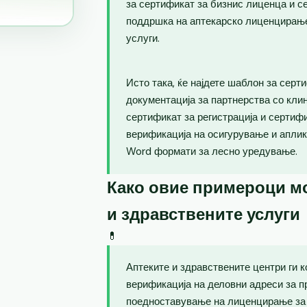
за сертификат за бизнис лиценца и се
поддршка на аптекарско лиценцирање
услуги.
Исто така, ќе најдете шаблон за серт
документација за партнерства со кли
сертификат за регистрација и сертиф
верификација на осигурување и аплик
Word формати за лесно уредување.
Како овие примероци мо
и здравствените услуги
💊
Аптеките и здравствените центри ги к
верификација на деловни адреси за п
поедноставување на лиценцирање за 