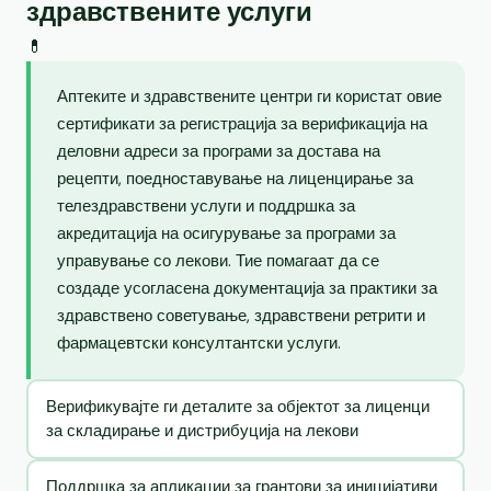
здравствените услуги
💊
Аптеките и здравствените центри ги користат овие
сертификати за регистрација за верификација на
деловни адреси за програми за достава на
рецепти, поедноставување на лиценцирање за
телездравствени услуги и поддршка за
акредитација на осигурување за програми за
управување со лекови. Тие помагаат да се
создаде усогласена документација за практики за
здравствено советување, здравствени ретрити и
фармацевтски консултантски услуги.
Верификувајте ги деталите за објектот за лиценци
за складирање и дистрибуција на лекови
Поддршка за апликации за грантови за иницијативи