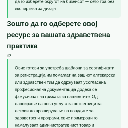
да го изберете округот на бизнисот — сето тоа без
експертиза за дизајн.
Зошто да го одберете овој
ресурс за вашата здравствена
практика
🌿
Овие готови за употреба шаблони за сертификати
за регистрација им помагаат на вашиот аптекарски
или здравствен тим да одржуваат усогласена,
професионална документација додека се
фокусираат на грижата за пациентите. Од
лансирање на нова услуга за потсетници за
лекови до проширување на понудите за
здравствени програми, овие примероци го
намалуваат административниот товар и