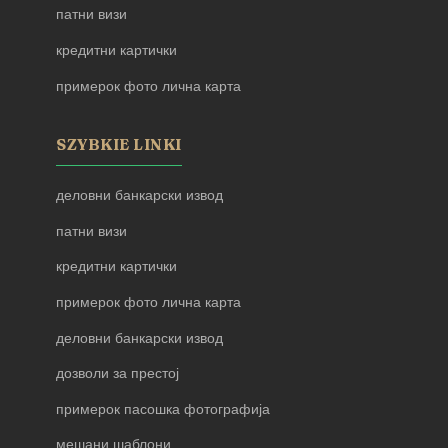
патни визи
кредитни картички
примерок фото лична карта
SZYBKIE LINKI
деловни банкарски извод
патни визи
кредитни картички
примерок фото лична карта
деловни банкарски извод
дозволи за престој
примерок пасошка фотографија
мешани шаблони