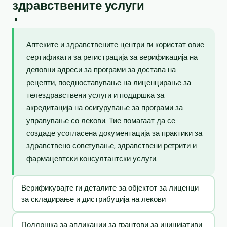
здравствените услуги
💊
Аптеките и здравствените центри ги користат овие
сертификати за регистрација за верификација на
деловни адреси за програми за достава на
рецепти, поедноставување на лиценцирање за
телездравствени услуги и поддршка за
акредитација на осигурување за програми за
управување со лекови. Тие помагаат да се
создаде усогласена документација за практики за
здравствено советување, здравствени ретрити и
фармацевтски консултантски услуги.
Верификувајте ги деталите за објектот за лиценци
за складирање и дистрибуција на лекови
Поддршка за апликации за грантови за иницијативи