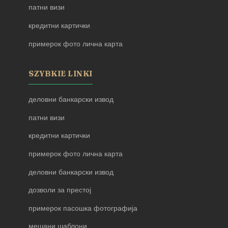
патни визи
кредитни картички
примерок фото лична карта
SZYBKIE LINKI
деловни банкарски извод
патни визи
кредитни картички
примерок фото лична карта
деловни банкарски извод
дозволи за престој
примерок пасошка фотографија
мешани шаблони