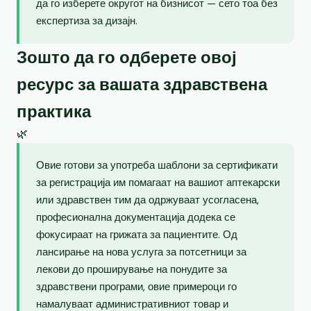
да го изберете округот на бизнисот — сето тоа без
експертиза за дизајн.
Зошто да го одберете овој
ресурс за вашата здравствена
практика
🌿
Овие готови за употреба шаблони за сертификати
за регистрација им помагаат на вашиот аптекарски
или здравствен тим да одржуваат усогласена,
професионална документација додека се
фокусираат на грижата за пациентите. Од
лансирање на нова услуга за потсетници за
лекови до проширување на понудите за
здравствени програми, овие примероци го
намалуваат административниот товар и