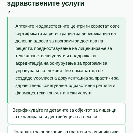
здравствените услуги
💊
Аптеките и здравствените центри ги користат овие
сертификати за регистрација за верификација на
деловни адреси за програми за достава на
рецепти, поедноставување на лиценцирање за
телездравствени услуги и поддршка за
акредитација на осигурување за програми за
управување со лекови. Тие помагаат да се
создаде усогласена документација за практики за
здравствено советување, здравствени ретрити и
фармацевтски консултантски услуги.
Верификувајте ги деталите за објектот за лиценци
за складирање и дистрибуција на лекови
Поддршка за апликации за грантови за иницијативи