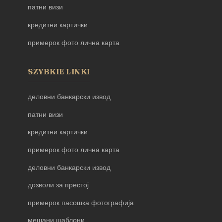
патни визи
кредитни картички
примерок фото лична карта
SZYBKIE LINKI
деловни банкарски извод
патни визи
кредитни картички
примерок фото лична карта
деловни банкарски извод
дозволи за престој
примерок пасошка фотографија
мешани шаблони