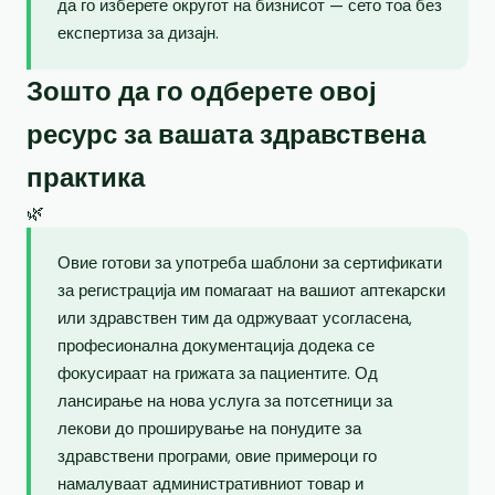
да го изберете округот на бизнисот — сето тоа без
експертиза за дизајн.
Зошто да го одберете овој
ресурс за вашата здравствена
практика
🌿
Овие готови за употреба шаблони за сертификати
за регистрација им помагаат на вашиот аптекарски
или здравствен тим да одржуваат усогласена,
професионална документација додека се
фокусираат на грижата за пациентите. Од
лансирање на нова услуга за потсетници за
лекови до проширување на понудите за
здравствени програми, овие примероци го
намалуваат административниот товар и