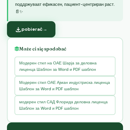
поддржуваат ефикасен, пациент-центриран раст.
📄✨
pobierać
→
Może ci się spodobać
Модерен стил на ОАЕ Шарја за деловна
лиценца Шаблон за Word и PDF шаблон
Модерен стил ОАЕ Ајман индустриска лиценца
Шаблон за Word и PDF шаблон
модерен стил САД Флорида деловна лиценца
Шаблон за Word и PDF шаблон