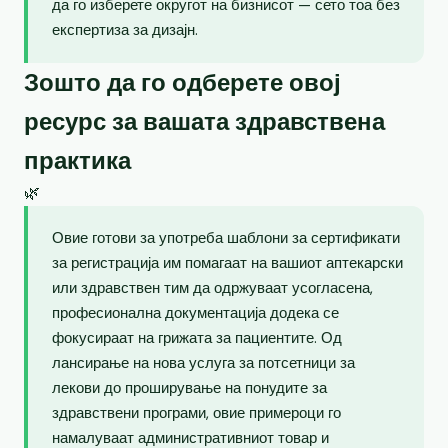
да го изберете округот на бизнисот — сето тоа без
експертиза за дизајн.
Зошто да го одберете овој
ресурс за вашата здравствена
практика
🌿
Овие готови за употреба шаблони за сертификати
за регистрација им помагаат на вашиот аптекарски
или здравствен тим да одржуваат усогласена,
професионална документација додека се
фокусираат на грижата за пациентите. Од
лансирање на нова услуга за потсетници за
лекови до проширување на понудите за
здравствени програми, овие примероци го
намалуваат административниот товар и