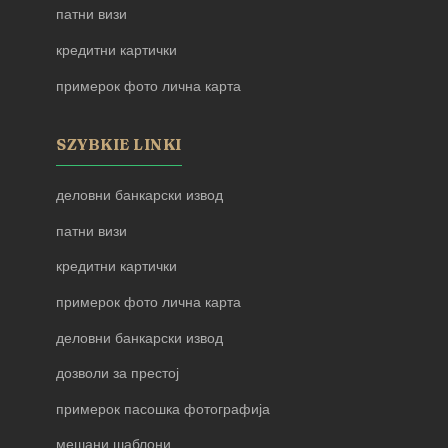
патни визи
кредитни картички
примерок фото лична карта
SZYBKIE LINKI
деловни банкарски извод
патни визи
кредитни картички
примерок фото лична карта
деловни банкарски извод
дозволи за престој
примерок пасошка фотографија
мешани шаблони