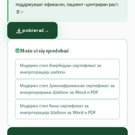
поддржуваат ефикасен, пациент-центриран раст.
📄✨
pobierać
→
Może ci się spodobać
Модерен стил Азербејџан сертификат за
инкорпорација шаблон
Модерен стил Јужноафрикански сертификат за
инкорпорирање Шаблон за Word и PDF
Модерен стил Кина сертификат за
инкорпорација Шаблон за Word и PDF