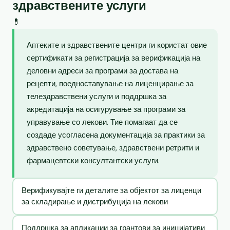
здравствените услуги
💊
Аптеките и здравствените центри ги користат овие
сертификати за регистрација за верификација на
деловни адреси за програми за достава на
рецепти, поедноставување на лиценцирање за
телездравствени услуги и поддршка за
акредитација на осигурување за програми за
управување со лекови. Тие помагаат да се
создаде усогласена документација за практики за
здравствено советување, здравствени ретрити и
фармацевтски консултантски услуги.
Верификувајте ги деталите за објектот за лиценци
за складирање и дистрибуција на лекови
Поддршка за апликации за грантови за иницијативи