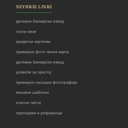
SZYBKIE LINKI
деловни банкарски извод
патни визи
кредитни картички
примерок фото лична карта
деловни банкарски извод
дозволи за престој
примерок пасошка фотографија
мешани шаблони
платни листи
препораки и референци