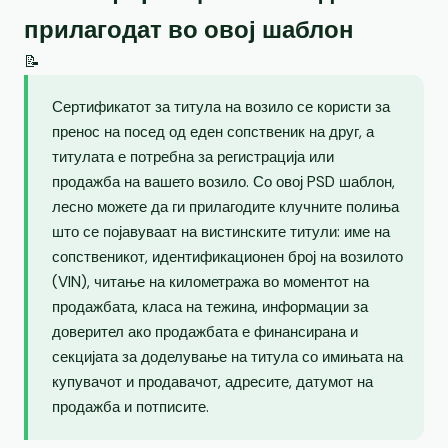
прилагодат во овој шаблон
📝
Сертификатот за титула на возило се користи за
пренос на посед од еден сопственик на друг, а
титулата е потребна за регистрација или
продажба на вашето возило. Со овој PSD шаблон,
лесно можете да ги прилагодите клучните полиња
што се појавуваат на вистинските титули: име на
сопственикот, идентификационен број на возилото
(VIN), читање на километража во моментот на
продажбата, класа на тежина, информации за
доверител ако продажбата е финансирана и
секцијата за доделување на титула со имињата на
купувачот и продавачот, адресите, датумот на
продажба и потписите.