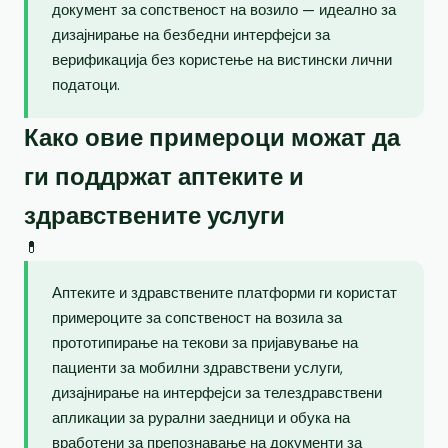
документ за сопственост на возило — идеално за
дизајнирање на безбедни интерфејси за
верификација без користење на вистински лични
податоци.
Како овие примероци можат да
ги поддржат аптеките и
здравствените услуги
💊
Аптеките и здравствените платформи ги користат
примероците за сопственост на возила за
прототипирање на текови за пријавување на
пациенти за мобилни здравствени услуги,
дизајнирање на интерфејси за телездравствени
апликации за рурални заедници и обука на
вработени за препознавање на документи за