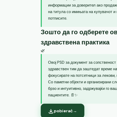
информации за доверител ако продаж
на титула со имињата на купувачот и
потписите.
Зошто да го одберете ов
здравствена практика
🌿
Овој PSD за документ за сопственост
здравствен тим да заштедат време на
фокусирате на потсетници за лекови, 
Со паметни објекти и организирани сл
брзо и интуитивно, задржувајќи го ва
пациентите. 📄✨
pobierać
→