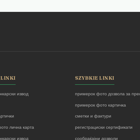
 LINKI
SZYBKIE LINKI
нкарски извод
примерок фото дозвола за прес
примерок фото картичка
артички
сметки и фактури
ото лична карта
регистрациски сертификати
нкарски извод
сообраќајни дозволи