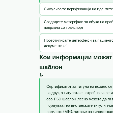
Симулирајте верификација на идентите
Создадете материјали за обука на вра
поврзани со транспорт
Прототипирајте интерфејси за пациентс
документи ✅
Кои информации можат д
шаблон
📝
Сертификатот за титула на возило се
на друг, а титулата е потребна за ре
овој PSD шаблон, лесно можете да ги
појавуваат на вистинските титули: им
возилото (VIN), читање на километраж