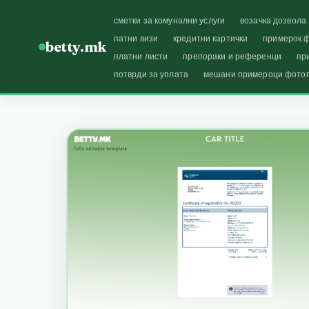
сметки за комунални услуги
возачка дозвола
патни визи
кредитни картички
примерок ф
betty.mk
платни листи
препораки и референци
пр
потврди за уплата
мешани примероци фото