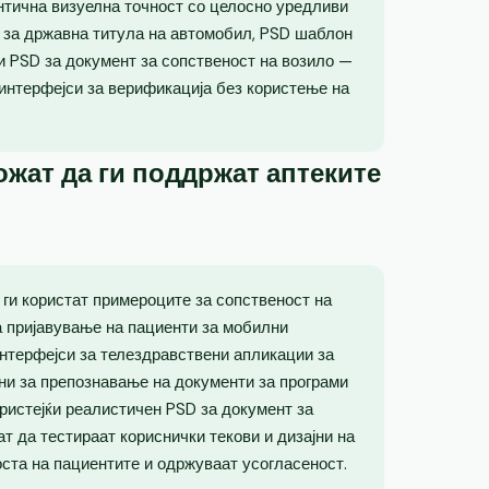
нтична визуелна точност со целосно уредливи
 за државна титула на автомобил, PSD шаблон
и PSD за документ за сопственост на возило —
интерфејси за верификација без користење на
жат да ги поддржат аптеките
ги користат примероците за сопственост на
а пријавување на пациенти за мобилни
интерфејси за телездравствени апликации за
ни за препознавање на документи за програми
ористејќи реалистичен PSD за документ за
т да тестираат кориснички текови и дизајни на
оста на пациентите и одржуваат усогласеност.