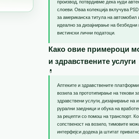
производ, потврдивме дека нуди авте
слоеви. Оваа колекција вклучува PSD
за американска титула на автомобил 
идеално за дизајнирање на безбедни 
вистински лични податоци.
Како овие примероци мо
и здравствените услуги
💊
Аптеките и здравствените платформи 
возила за прототипирање на текови з
здравствени услуги, дизајнирање на 
рурални заедници и обука на вработе
за рецепти со помош на транспорт. К
сопственост на возило, тимовите можа
интерфејси додека ја штитат приватн