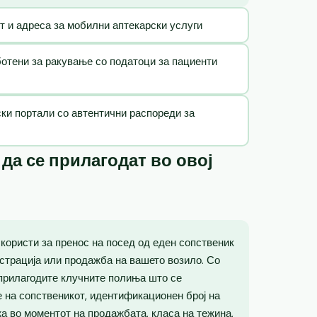
т и адреса за мобилни аптекарски услуги
ботени за ракување со податоци за пациенти
ки портали со автентични распореди за
а се прилагодат во овој
 користи за пренос на посед од еден сопственик
гистрација или продажба на вашето возило. Со
 прилагодите клучните полиња што се
е на сопственикот, идентификационен број на
а во моментот на продажбата, класа на тежина,