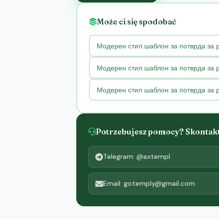
Może ci się spodobać
Модерен стил шаблон за потврда за 
Модерен стил шаблон за потврда за р
Модерен стил шаблон за потврда за р
Potrzebujesz pomocy? Skontaktu
Telegram: @axtempl
Email: gotemply@gmail.com