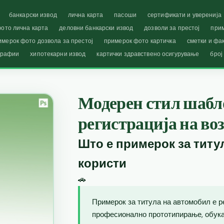
банкарски извод
лична карта
пасоши
сертификати и уверенија
ото лична карта
деловни банкарски извод
дозволи за престој
при
имерок фото дозвола за престој
примерок фото картичка
сметки и фа
графии
хипотекарни извод
картички здравствено осигурување
број
Модерен стил шабло
регистрација на во
Што е примерок за титу
користи
🚗
Примерок за титула на автомобил е р
професионално прототипирање, обука 