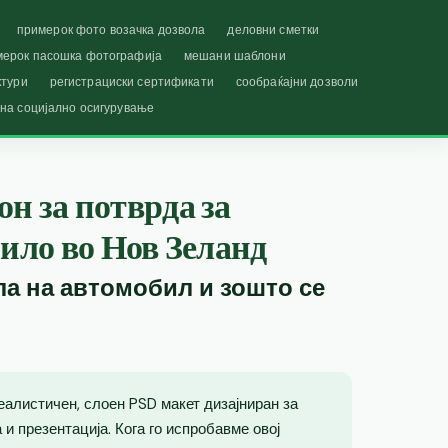
примерок фото возачка дозвола
деловни сметки
мерок пасошка фотографија
мешани шаблони
ктури
регистрациски сертификати
сообраќајни дозволи
 на социјално осигурување
н за потврда за
зило во Нов Зеланд
ла на автомобил и зошто се
еалистичен, слоен PSD макет дизајниран за
и презентација. Кога го испробавме овој