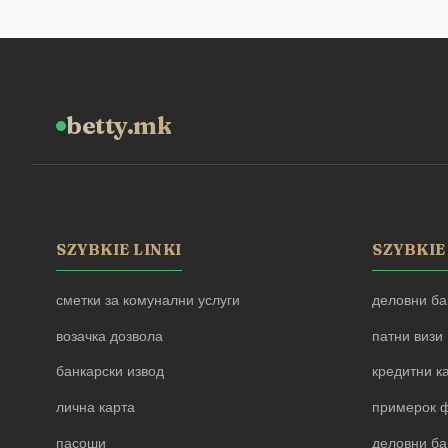
betty.mk
SZYBKIE LINKI
SZYBKIE
сметки за комунални услуги
деловни ба
возачка дозвола
патни визи
банкарски извод
кредитни к
лична карта
примерок ф
пасоши
деловни ба