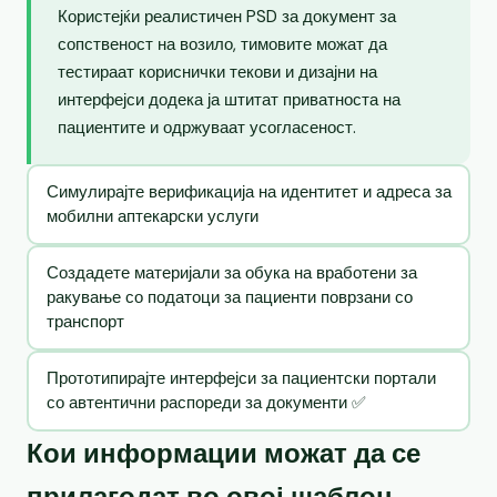
Користејќи реалистичен PSD за документ за
сопственост на возило, тимовите можат да
тестираат кориснички текови и дизајни на
интерфејси додека ја штитат приватноста на
пациентите и одржуваат усогласеност.
Симулирајте верификација на идентитет и адреса за
мобилни аптекарски услуги
Создадете материјали за обука на вработени за
ракување со податоци за пациенти поврзани со
транспорт
Прототипирајте интерфејси за пациентски портали
со автентични распореди за документи ✅
Кои информации можат да се
прилагодат во овој шаблон