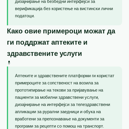
дизајнирање на безбедни интерфејси за
верификација без користење на вистински лични
податоци.
Како овие примероци можат да
ги поддржат аптеките и
здравствените услуги
💊
Аптеките и здравствените платформи ги користат
примероците за сопственост на возила за
прототипирање на текови за пријавување на
пациенти за мобилни здравствени услуги,
дизајнирање на интерфејси за телездравствени
апликации за рурални заедници и обука на
вработени за препознавање на документи за
програми за рецепти со помош на транспорт.