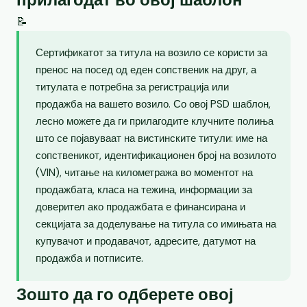
📝
Сертификатот за титула на возило се користи за
пренос на посед од еден сопственик на друг, а
титулата е потребна за регистрација или
продажба на вашето возило. Со овој PSD шаблон,
лесно можете да ги прилагодите клучните полиња
што се појавуваат на вистинските титули: име на
сопственикот, идентификационен број на возилото
(VIN), читање на километража во моментот на
продажбата, класа на тежина, информации за
доверител ако продажбата е финансирана и
секцијата за доделување на титула со имињата на
купувачот и продавачот, адресите, датумот на
продажба и потписите.
Зошто да го одберете овој