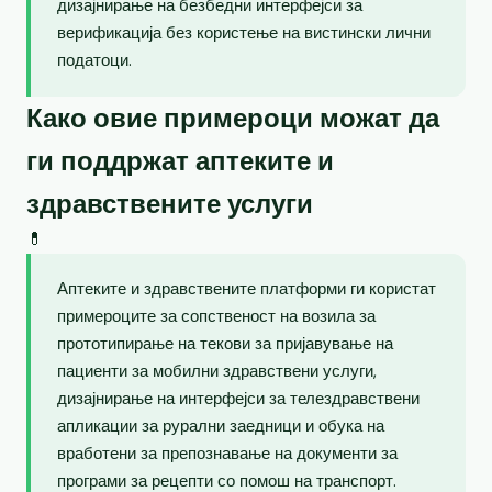
дизајнирање на безбедни интерфејси за
верификација без користење на вистински лични
податоци.
Како овие примероци можат да
ги поддржат аптеките и
здравствените услуги
💊
Аптеките и здравствените платформи ги користат
примероците за сопственост на возила за
прототипирање на текови за пријавување на
пациенти за мобилни здравствени услуги,
дизајнирање на интерфејси за телездравствени
апликации за рурални заедници и обука на
вработени за препознавање на документи за
програми за рецепти со помош на транспорт.