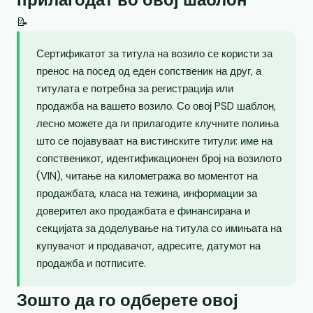
📝
Сертификатот за титула на возило се користи за
пренос на посед од еден сопственик на друг, а
титулата е потребна за регистрација или
продажба на вашето возило. Со овој PSD шаблон,
лесно можете да ги прилагодите клучните полиња
што се појавуваат на вистинските титули: име на
сопственикот, идентификационен број на возилото
(VIN), читање на километража во моментот на
продажбата, класа на тежина, информации за
доверител ако продажбата е финансирана и
секцијата за доделување на титула со имињата на
купувачот и продавачот, адресите, датумот на
продажба и потписите.
Зошто да го одберете овој