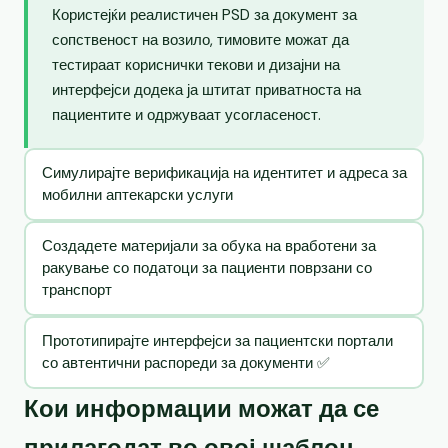
Користејќи реалистичен PSD за документ за
сопственост на возило, тимовите можат да
тестираат кориснички текови и дизајни на
интерфејси додека ја штитат приватноста на
пациентите и одржуваат усогласеност.
Симулирајте верификација на идентитет и адреса за
мобилни аптекарски услуги
Создадете материјали за обука на вработени за
ракување со податоци за пациенти поврзани со
транспорт
Прототипирајте интерфејси за пациентски портали
со автентични распореди за документи ✅
Кои информации можат да се
прилагодат во овој шаблон