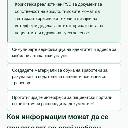
Користејќи реалистичен PSD за документ за
сопственост на возило, тимовите можат да
тестираат кориснички текови и дизајни на
интерфејси додека ја штитат приватноста на
пациентите и одржуваат усогласеност.
Симулирајте верификација на идентитет и адреса за
мобилни аптекарски услуги
Создадете материјали за обука на вработени за
ракување со податоци за пациенти поврзани со
транспорт
Прототипирајте интерфејси за пациентски портали
со автентични распореди за документи ✅
Кои информации можат да се
прилагодат во овој шаблон