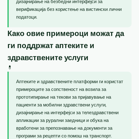
дизајнирање на безбедни интерфејси за
верификација без користење на вистински лични
податоци.
Како овие примероци можат да
ги поддржат аптеките и
здравствените услуги
💊
Аптеките и здравствените платформи ги користат
примероците за сопственост на возила за
прототипирање на текови за пријавување на
пациенти за мобилни здравствени услуги,
дизајнирање на интерфејси за телездравствени
апликации за рурални заедници и обука на
вработени за препознавање на документи за
програми за рецепти со помош на транспорт.