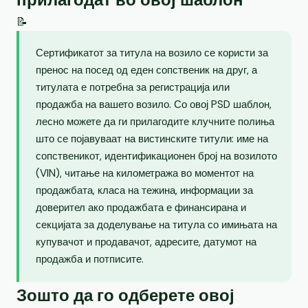
📝
Сертификатот за титула на возило се користи за
пренос на посед од еден сопственик на друг, а
титулата е потребна за регистрација или
продажба на вашето возило. Со овој PSD шаблон,
лесно можете да ги прилагодите клучните полиња
што се појавуваат на вистинските титули: име на
сопственикот, идентификационен број на возилото
(VIN), читање на километража во моментот на
продажбата, класа на тежина, информации за
доверител ако продажбата е финансирана и
секцијата за доделување на титула со имињата на
купувачот и продавачот, адресите, датумот на
продажба и потписите.
Зошто да го одберете овој