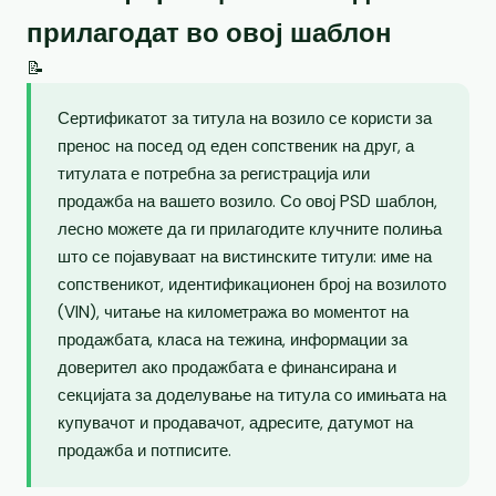
прилагодат во овој шаблон
📝
Сертификатот за титула на возило се користи за
пренос на посед од еден сопственик на друг, а
титулата е потребна за регистрација или
продажба на вашето возило. Со овој PSD шаблон,
лесно можете да ги прилагодите клучните полиња
што се појавуваат на вистинските титули: име на
сопственикот, идентификационен број на возилото
(VIN), читање на километража во моментот на
продажбата, класа на тежина, информации за
доверител ако продажбата е финансирана и
секцијата за доделување на титула со имињата на
купувачот и продавачот, адресите, датумот на
продажба и потписите.