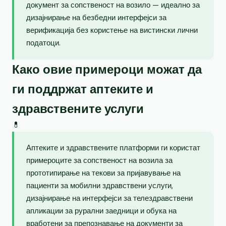
документ за сопственост на возило — идеално за
дизајнирање на безбедни интерфејси за
верификација без користење на вистински лични
податоци.
Како овие примероци можат да
ги поддржат аптеките и
здравствените услуги
💊
Аптеките и здравствените платформи ги користат
примероците за сопственост на возила за
прототипирање на текови за пријавување на
пациенти за мобилни здравствени услуги,
дизајнирање на интерфејси за телездравствени
апликации за рурални заедници и обука на
вработени за препознавање на документи за