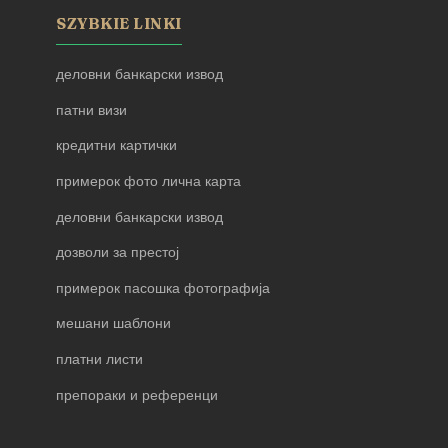
SZYBKIE LINKI
деловни банкарски извод
патни визи
кредитни картички
примерок фото лична карта
деловни банкарски извод
дозволи за престој
примерок пасошка фотографија
мешани шаблони
платни листи
препораки и референци