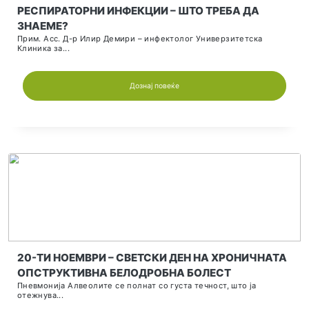
ДИШНИ ПАТИШТ
ПРОДУКТИВНА КАШЛИЦА И ТЕРАПИЈА
Кашлицата е појава,односно симптом,која може да се ј
било...