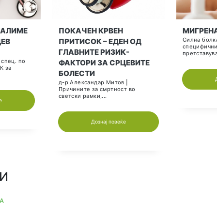
КРВЕН ПРИТИСО
РИСКА
МЛАДИТЕ НЕ СЕ „
РТЕНЗИЈА – ВИСОК
НА ПРОБЛЕМИ СО
Н ПРИТИСОК
КАРДИОВАСКУЛА
 Д-р Арбен Асани – спец.
ЗДРАВЈЕ!
ист во Лаор