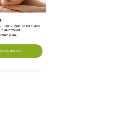
К
ИМУНИ“
РИЗИК ФАКТОРИ ЗА
КАРДИОВАСКУЛАРНИ
РНОТО
ЗАБОЛУВАЊА
д-р Билјана Колева специјалист
по интерна медицина