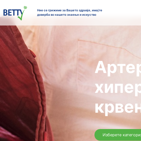
Ние се грижиме за Вашето здравје, имајте
доверба во нашето знаење и искуствo
А
хи
к