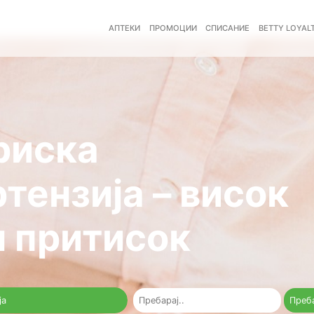
(CURRENT)
АПТЕКИ
ПРОМОЦ
ртериска
пертензија –
рвен притисо