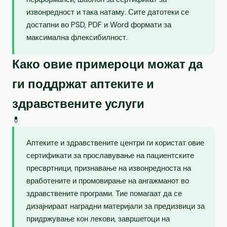
извонредност и така натаму. Сите датотеки се
достапни во PSD, PDF и Word формати за
максимална флексибилност.
Како овие примероци можат да
ги поддржат аптеките и
здравствените услуги
💊
Аптеките и здравствените центри ги користат овие
сертификати за прославување на пациентските
пресвртници, признавање на извонредноста на
вработените и промовирање на ангажманот во
здравствените програми. Тие помагаат да се
дизајнираат наградни материјали за предизвици за
придржување кон лекови, завршетоци на