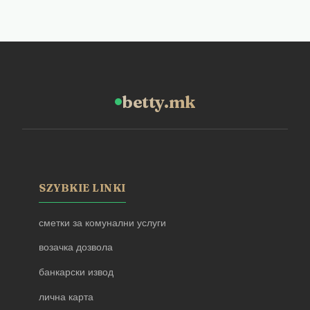
betty.mk
SZYBKIE LINKI
сметки за комунални услуги
возачка дозвола
банкарски извод
лична карта