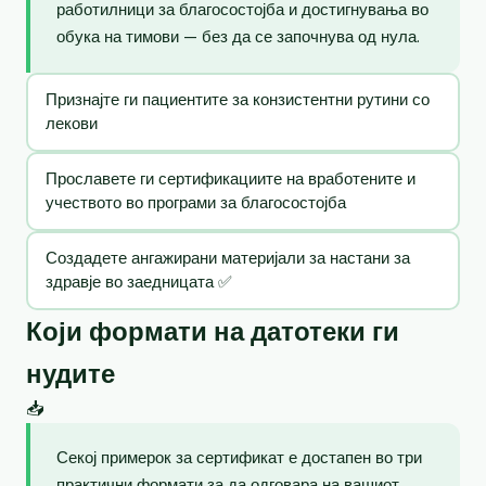
работилници за благосостојба и достигнувања во
обука на тимови — без да се започнува од нула.
Признајте ги пациентите за конзистентни рутини со
лекови
Прославете ги сертификациите на вработените и
учеството во програми за благосостојба
Создадете ангажирани материјали за настани за
здравје во заедницата ✅
Који формати на датотеки ги
нудите
📥
Секој примерок за сертификат е достапен во три
практични формати за да одговара на вашиот