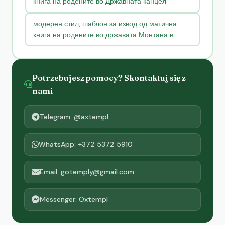
книга на родените во Државната канцел
модерен стил, шаблон за извод од матична
книга на родените во државата Монтана в
Potrzebujesz pomocy? Skontaktuj się z
nami
Telegram: @axtempl
WhatsApp: +372 5372 5910
Email: gotemply@gmail.com
Messenger: Oxtempl