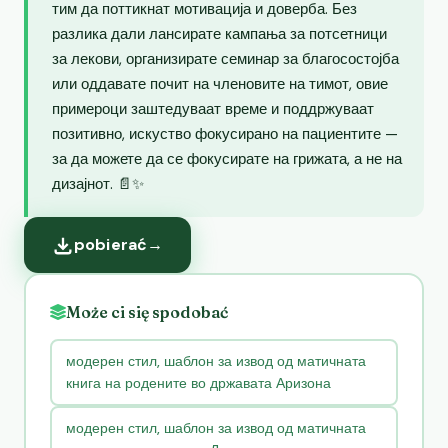
тим да поттикнат мотивација и доверба. Без
разлика дали лансирате кампања за потсетници
за лекови, организирате семинар за благосостојба
или оддавате почит на членовите на тимот, овие
примероци заштедуваат време и поддржуваат
позитивно, искуство фокусирано на пациентите —
за да можете да се фокусирате на грижата, а не на
дизајнот. 📄✨
pobierać
→
Może ci się spodobać
модерен стил, шаблон за извод од матичната
книга на родените во државата Аризона
модерен стил, шаблон за извод од матичната