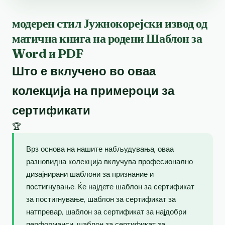
модерен стил Јужнокорејски извод од
матична книга на родени Шаблон за
Word и PDF
Што е вклучено во оваа
колекција на примероци за
сертификати
🏆
Врз основа на нашите набљудувања, оваа
разновидна колекција вклучува професионално
дизајнирани шаблони за признание и
постигнување. Ќе најдете шаблон за сертификат
за постигнување, шаблон за сертификат за
натпревар, шаблон за сертификат за најдобри
перформанси, шаблон за сертификат за