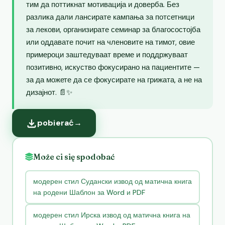
тим да поттикнат мотивација и доверба. Без
разлика дали лансирате кампања за потсетници
за лекови, организирате семинар за благосостојба
или оддавате почит на членовите на тимот, овие
примероци заштедуваат време и поддржуваат
позитивно, искуство фокусирано на пациентите —
за да можете да се фокусирате на грижата, а не на
дизајнот. 📄✨
pobierać
→
Może ci się spodobać
модерен стил Судански извод од матична книга
на родени Шаблон за Word и PDF
модерен стил Ирска извод од матична книга на