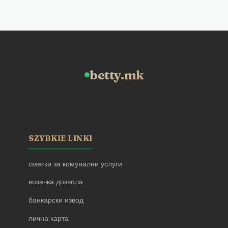
betty.mk
SZYBKIE LINKI
сметки за комунални услуги
возачка дозвола
банкарски извод
лична карта