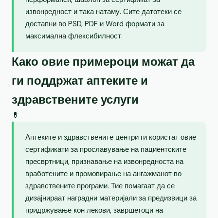
извонредност и така натаму. Сите датотеки се
достапни во PSD, PDF и Word формати за
максимална флексибилност.
Како овие примероци можат да
ги поддржат аптеките и
здравствените услуги
💊
Аптеките и здравствените центри ги користат овие
сертификати за прославување на пациентските
пресвртници, признавање на извонредноста на
вработените и промовирање на ангажманот во
здравствените програми. Тие помагаат да се
дизајнираат наградни материјали за предизвици за
придржување кон лекови, завршетоци на