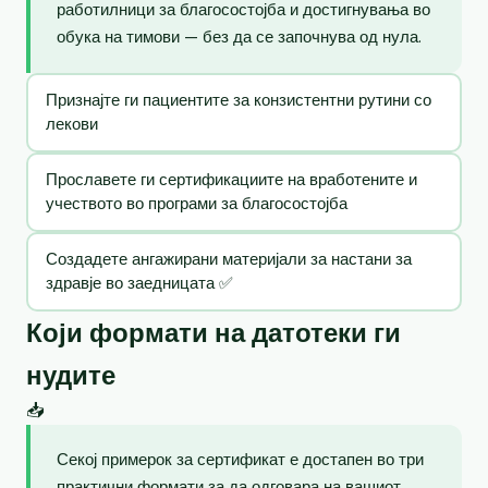
работилници за благосостојба и достигнувања во
обука на тимови — без да се започнува од нула.
Признајте ги пациентите за конзистентни рутини со
лекови
Прославете ги сертификациите на вработените и
учеството во програми за благосостојба
Создадете ангажирани материјали за настани за
здравје во заедницата ✅
Који формати на датотеки ги
нудите
📥
Секој примерок за сертификат е достапен во три
практични формати за да одговара на вашиот