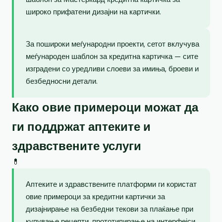
широко прифатени дизајни на картички.
За пошироки меѓународни проекти, сетот вклучува
меѓународен шаблон за кредитна картичка — сите
изградени со уредливи слоеви за имиња, броеви и
безбедносни детали.
Како овие примероци можат да
ги поддржат аптеките и
здравствените услуги
💊
Аптеките и здравствените платформи ги користат
овие примероци за кредитни картички за
дизајнирање на безбедни текови за плаќање при
купување рецепти, прототипирање на интерфејси