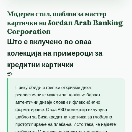
Модерен стил, шаблон за мастер
картички на Jordan Arab Banking
Corporation
Што е вклучено во оваа
колекција на примероци за
кредитни картички
💳
Преку обиди и грешки откривме дека
реалистичните макети за плаќање бараат
автентични дизајн слоеви и флексибилно
форматирање. Оваа PSD колекција вклучува
шаблон за Виза кредитна картичка за глобално
прототипирање на плаќања. Исто така, ќе најдете
шаблон за Мастеркард кредитна картичка за