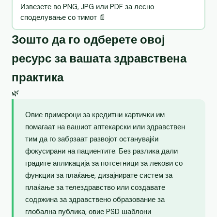
Извезете во PNG, JPG или PDF за лесно
споделување со тимот 📄
Зошто да го одберете овој
ресурс за вашата здравствена
практика
🌿
Овие примероци за кредитни картички им
помагаат на вашиот аптекарски или здравствен
тим да го забрзаат развојот останувајќи
фокусирани на пациентите. Без разлика дали
градите апликација за потсетници за лекови со
функции за плаќање, дизајнирате систем за
плаќање за телездравство или создавате
содржина за здравствено образование за
глобална публика, овие PSD шаблони