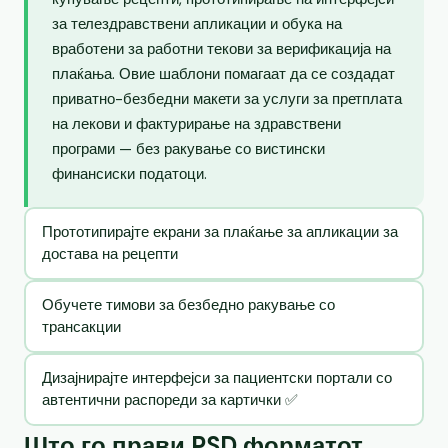
за телездравствени апликации и обука на
вработени за работни текови за верификација на
плаќања. Овие шаблони помагаат да се создадат
приватно-безбедни макети за услуги за претплата
на лекови и фактурирање на здравствени
програми — без ракување со вистински
финансиски податоци.
Прототипирајте екрани за плаќање за апликации за
достава на рецепти
Обучете тимови за безбедно ракување со
трансакции
Дизајнирајте интерфејси за пациентски портали со
автентични распореди за картички ✅
Што го прави PSD форматот