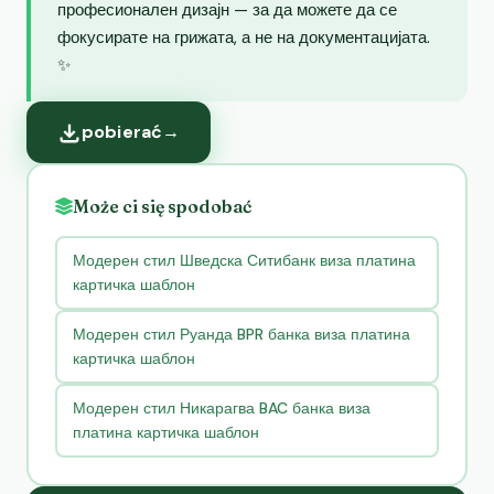
професионален дизајн — за да можете да се
фокусирате на грижата, а не на документацијата.
✨
pobierać
→
Może ci się spodobać
Модерен стил Шведска Ситибанк виза платина
картичка шаблон
Модерен стил Руанда BPR банка виза платина
картичка шаблон
Модерен стил Никарагва BAC банка виза
платина картичка шаблон