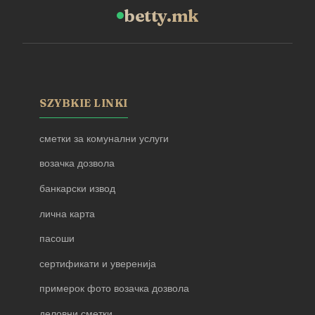
betty.mk
SZYBKIE LINKI
сметки за комунални услуги
возачка дозвола
банкарски извод
лична карта
пасоши
сертификати и уверенија
примерок фото возачка дозвола
деловни сметки