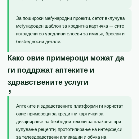
За пошироки меѓународни проекти, сетот вклучува
меѓународен шаблон за кредитна картичка — сите
изградени со уредливи слоеви за имиња, броеви и
безбедносни детали.
Како овие примероци можат да
ги поддржат аптеките и
здравствените услуги
💊
Аптеките и здравствените платформи ги користат
овие примероци за кредитни картички за
дизајнирање на безбедни текови за плаќање при
купување рецепти, прототипирање на интерфејси
за телездравствени апликации и обука на