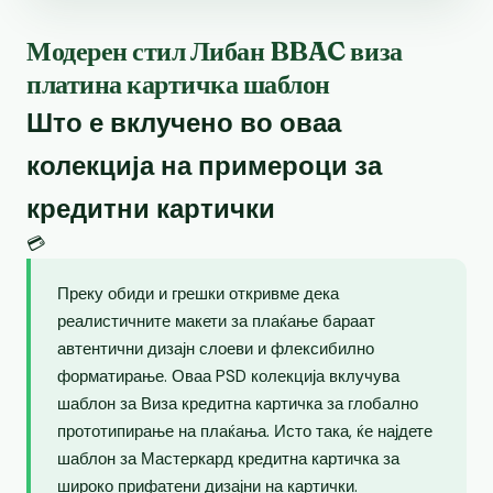
Модерен стил Либан BBAC виза
платина картичка шаблон
Што е вклучено во оваа
колекција на примероци за
кредитни картички
💳
Преку обиди и грешки откривме дека
реалистичните макети за плаќање бараат
автентични дизајн слоеви и флексибилно
форматирање. Оваа PSD колекција вклучува
шаблон за Виза кредитна картичка за глобално
прототипирање на плаќања. Исто така, ќе најдете
шаблон за Мастеркард кредитна картичка за
широко прифатени дизајни на картички.