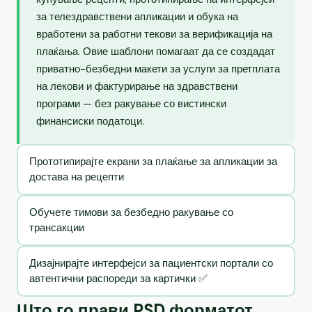
за телездравствени апликации и обука на
вработени за работни текови за верификација на
плаќања. Овие шаблони помагаат да се создадат
приватно-безбедни макети за услуги за претплата
на лекови и фактурирање на здравствени
програми — без ракување со вистински
финансиски податоци.
Прототипирајте екрани за плаќање за апликации за
достава на рецепти
Обучете тимови за безбедно ракување со
трансакции
Дизајнирајте интерфејси за пациентски портали со
автентични распореди за картички ✅
Што го прави PSD форматот