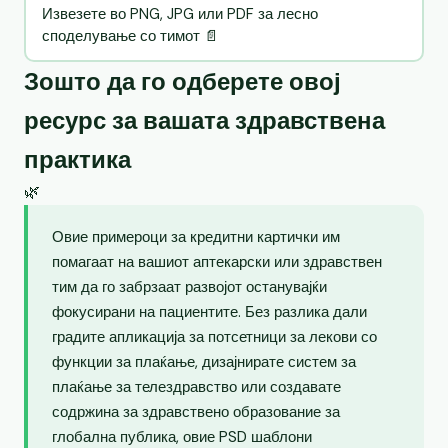
Извезете во PNG, JPG или PDF за лесно
споделување со тимот 📄
Зошто да го одберете овој
ресурс за вашата здравствена
практика
🌿
Овие примероци за кредитни картички им
помагаат на вашиот аптекарски или здравствен
тим да го забрзаат развојот останувајќи
фокусирани на пациентите. Без разлика дали
градите апликација за потсетници за лекови со
функции за плаќање, дизајнирате систем за
плаќање за телездравство или создавате
содржина за здравствено образование за
глобална публика, овие PSD шаблони