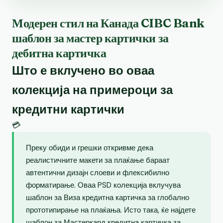
Модерен стил на Канада CIBC Bank
шаблон за мастер картички за
дебитна картичка
Што е вклучено во оваа
колекција на примероци за
кредитни картички
💳
Преку обиди и грешки откривме дека
реалистичните макети за плаќање бараат
автентични дизајн слоеви и флексибилно
форматирање. Оваа PSD колекција вклучува
шаблон за Виза кредитна картичка за глобално
прототипирање на плаќања. Исто така, ќе најдете
шаблон за Мастеркард кредитна картичка за