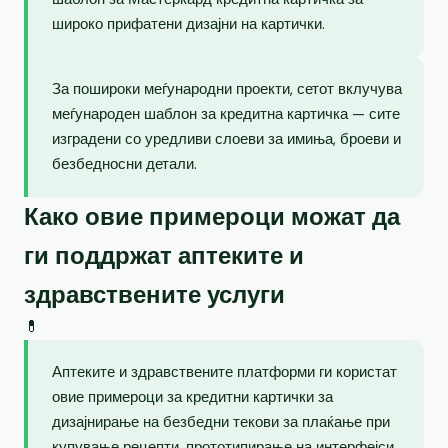
широко прифатени дизајни на картички.
За пошироки меѓународни проекти, сетот вклучува
меѓународен шаблон за кредитна картичка — сите
изградени со уредливи слоеви за имиња, броеви и
безбедносни детали.
Како овие примероци можат да
ги поддржат аптеките и
здравствените услуги
💊
Аптеките и здравствените платформи ги користат
овие примероци за кредитни картички за
дизајнирање на безбедни текови за плаќање при
купување рецепти, прототипирање на интерфејси