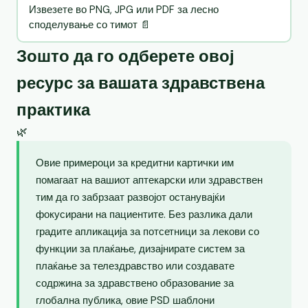
Извезете во PNG, JPG или PDF за лесно
споделување со тимот 📄
Зошто да го одберете овој
ресурс за вашата здравствена
практика
🌿
Овие примероци за кредитни картички им
помагаат на вашиот аптекарски или здравствен
тим да го забрзаат развојот останувајќи
фокусирани на пациентите. Без разлика дали
градите апликација за потсетници за лекови со
функции за плаќање, дизајнирате систем за
плаќање за телездравство или создавате
содржина за здравствено образование за
глобална публика, овие PSD шаблони