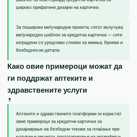
широко прифатени дизајни на картички.
За пошироки меѓународни проекти, сетот вклучува
меѓународен шаблон за кредитна картичка — сите
изградени со уредливи слоеви за имиња, броеви и
безбедносни детали.
Како овие примероци можат да
ги поддржат аптеките и
здравствените услуги
💊
Аптеките и здравствените платформи ги користат
овие примероци за кредитни картички за
дизајнирање на безбедни текови за плаќање при
купување рецепти, прототипирање на интерфејси