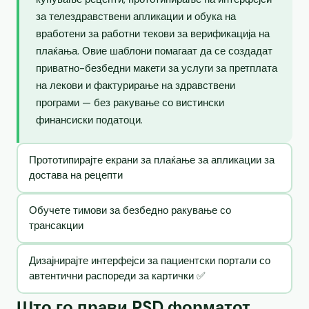
за телездравствени апликации и обука на
вработени за работни текови за верификација на
плаќања. Овие шаблони помагаат да се создадат
приватно-безбедни макети за услуги за претплата
на лекови и фактурирање на здравствени
програми — без ракување со вистински
финансиски податоци.
Прототипирајте екрани за плаќање за апликации за
достава на рецепти
Обучете тимови за безбедно ракување со
трансакции
Дизајнирајте интерфејси за пациентски портали со
автентични распореди за картички ✅
Што го прави PSD форматот