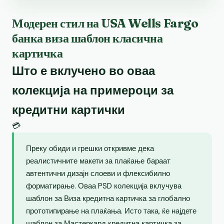
Модерен стил на USA Wells Fargo
банка виза шаблон класична
картичка
Што е вклучено во оваа
колекција на примероци за
кредитни картички
💳
Преку обиди и грешки откривме дека
реалистичните макети за плаќање бараат
автентични дизајн слоеви и флексибилно
форматирање. Оваа PSD колекција вклучува
шаблон за Виза кредитна картичка за глобално
прототипирање на плаќања. Исто така, ќе најдете
шаблон за Мастеркард кредитна картичка за