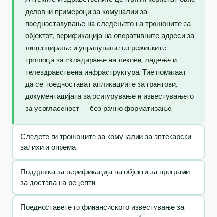
деловни примероци за комуналии за
поедноставување на следењето на трошоците за
објектот, верификација на оперативните адреси за
лиценцирање и управување со режиските
трошоци за складирање на лекови, ладење и
телездравствена инфраструктура. Тие помагаат
да се поедностават апликациите за грантови,
документацијата за осигурување и известувањето
за усогласеност — без рачно форматирање.
Следете ги трошоците за комуналии за аптекарски
залихи и опрема
Поддршка за верификација на објекти за програми
за достава на рецепти
Поедноставете го финансиското известување за