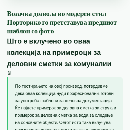
Возачка дозвола во модерен стил
Порторико го претставува предниот
шаблон со фото
Што е вклучено во оваа
колекција на примероци за
деловни сметки за комуналии
📄
По тестирањето на овој производ, потврдивме
дека оваа колекција нуди професионални, готови
за употреба шаблони за деловна документација.
Ќе најдете примерок за деловна сметка за струја и
примерок за деловна сметка за вода за следење
на основните објекти. Сетот исто така вклучува
примерок за деловна сметка за гас и примерок за