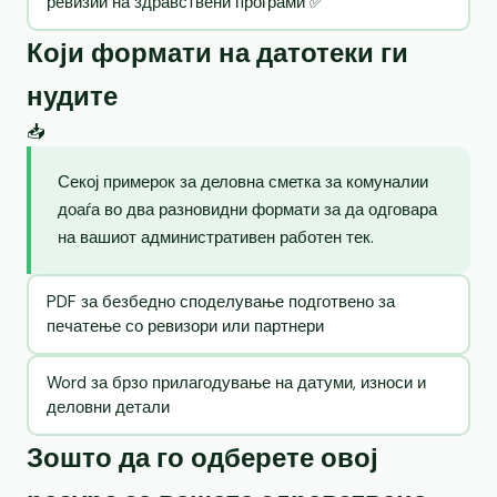
ревизии на здравствени програми ✅
Који формати на датотеки ги
нудите
📥
Секој примерок за деловна сметка за комуналии
доаѓа во два разновидни формати за да одговара
на вашиот административен работен тек.
PDF за безбедно споделување подготвено за
печатење со ревизори или партнери
Word за брзо прилагодување на датуми, износи и
деловни детали
Зошто да го одберете овој