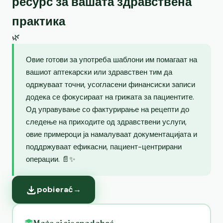
ресурс за вашата здравствена
практика
🌿
Овие готови за употреба шаблони им помагаат на
вашиот аптекарски или здравствен тим да
одржуваат точни, усогласени финансиски записи
додека се фокусираат на грижата за пациентите.
Од управување со фактурирање на рецепти до
следење на приходите од здравствени услуги,
овие примероци ја намалуваат документацијата и
поддржуваат ефикасни, пациент-центрирани
операции. 📄✨
pobierać
→
Może ci się spodobać