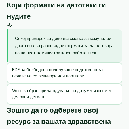
Који формати на датотеки ги
нудите
📥
Секој примерок за деловна сметка за комуналии
доаѓа во два разновидни формати за да одговара
на вашиот административен работен тек.
PDF за безбедно споделување подготвено за
печатење со ревизори или партнери
Word за брзо прилагодување на датуми, износи и
деловни детали
Зошто да го одберете овој
ресурс за вашата здравствена