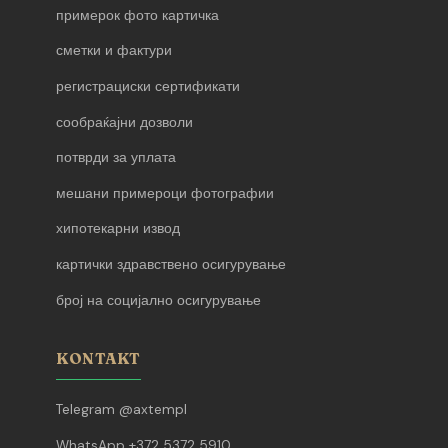
примерок фото картичка
сметки и фактури
регистрациски сертификати
сообраќајни дозволи
потврди за уплата
мешани примероци фотографии
хипотекарни извод
картички здравствено осигурување
број на социјално осигурување
KONTAKT
Telegram @axtempl
WhatsApp +372 5372 5910