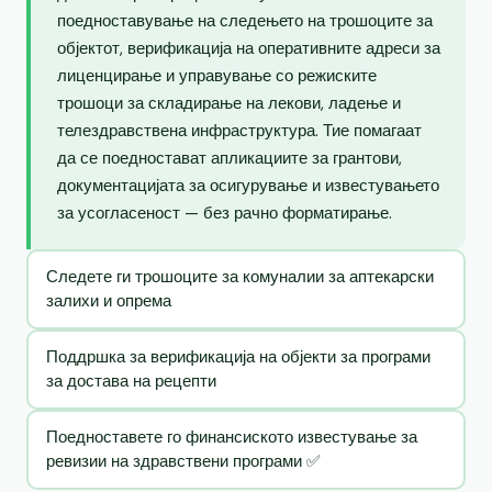
поедноставување на следењето на трошоците за
објектот, верификација на оперативните адреси за
лиценцирање и управување со режиските
трошоци за складирање на лекови, ладење и
телездравствена инфраструктура. Тие помагаат
да се поедностават апликациите за грантови,
документацијата за осигурување и известувањето
за усогласеност — без рачно форматирање.
Следете ги трошоците за комуналии за аптекарски
залихи и опрема
Поддршка за верификација на објекти за програми
за достава на рецепти
Поедноставете го финансиското известување за
ревизии на здравствени програми ✅