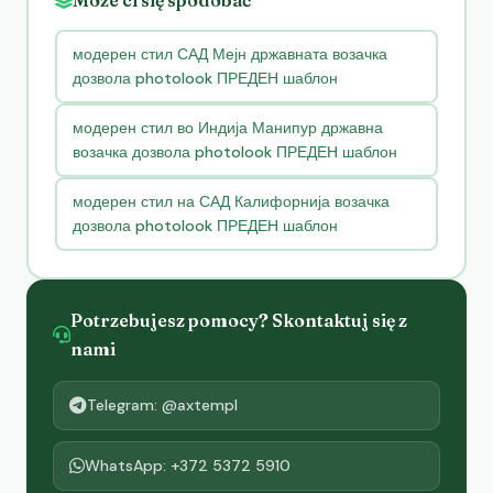
модерен стил САД Мејн државната возачка
дозвола photolook ПРЕДЕН шаблон
модерен стил во Индија Манипур државна
возачка дозвола photolook ПРЕДЕН шаблон
модерен стил на САД Калифорнија возачка
дозвола photolook ПРЕДЕН шаблон
Potrzebujesz pomocy? Skontaktuj się z
nami
Telegram: @axtempl
WhatsApp: +372 5372 5910