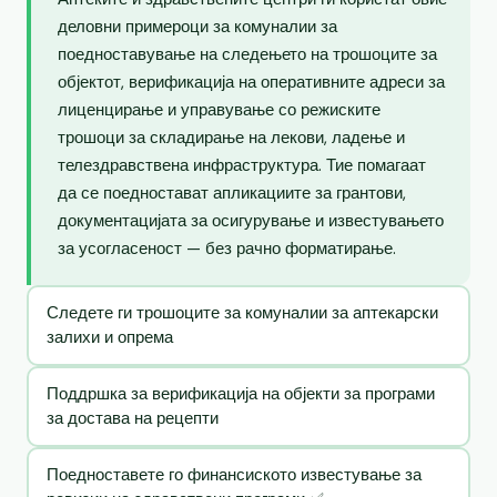
деловни примероци за комуналии за
поедноставување на следењето на трошоците за
објектот, верификација на оперативните адреси за
лиценцирање и управување со режиските
трошоци за складирање на лекови, ладење и
телездравствена инфраструктура. Тие помагаат
да се поедностават апликациите за грантови,
документацијата за осигурување и известувањето
за усогласеност — без рачно форматирање.
Следете ги трошоците за комуналии за аптекарски
залихи и опрема
Поддршка за верификација на објекти за програми
за достава на рецепти
Поедноставете го финансиското известување за