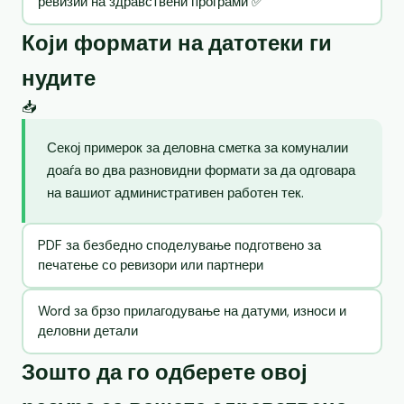
ревизии на здравствени програми ✅
Који формати на датотеки ги
нудите
📥
Секој примерок за деловна сметка за комуналии
доаѓа во два разновидни формати за да одговара
на вашиот административен работен тек.
PDF за безбедно споделување подготвено за
печатење со ревизори или партнери
Word за брзо прилагодување на датуми, износи и
деловни детали
Зошто да го одберете овој