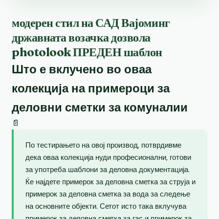
модерен стил на САД Вајоминг
државната возачка дозвола
photolook ПРЕДЕН шаблон
Што е вклучено во оваа
колекција на примероци за
деловни сметки за комуналии
📄
По тестирањето на овој производ, потврдивме
дека оваа колекција нуди професионални, готови
за употреба шаблони за деловна документација.
Ќе најдете примерок за деловна сметка за струја и
примерок за деловна сметка за вода за следење
на основните објекти. Сетот исто така вклучува
примерок за деловна сметка за гас и примерок за