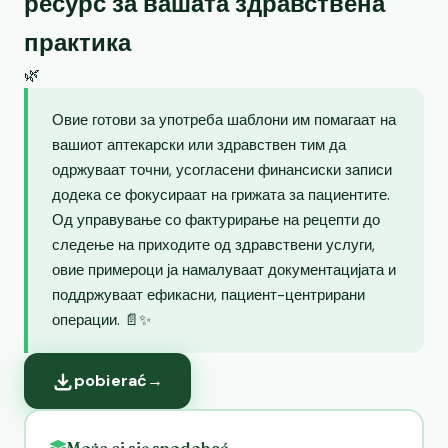
ресурс за вашата здравствена
практика
🌿
Овие готови за употреба шаблони им помагаат на
вашиот аптекарски или здравствен тим да
одржуваат точни, усогласени финансиски записи
додека се фокусираат на грижата за пациентите.
Од управување со фактурирање на рецепти до
следење на приходите од здравствени услуги,
овие примероци ја намалуваат документацијата и
поддржуваат ефикасни, пациент-центрирани
операции. 📄✨
pobierać
→
Może ci się spodobać