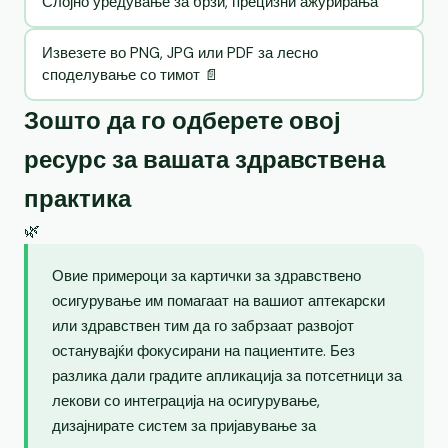
Слојно уредување за брзи, прецизни ажурирања
Извезете во PNG, JPG или PDF за лесно
споделување со тимот 📄
Зошто да го одберете овој
ресурс за вашата здравствена
практика
🌿
Овие примероци за картички за здравствено
осигурување им помагаат на вашиот аптекарски
или здравствен тим да го забрзаат развојот
останувајќи фокусирани на пациентите. Без
разлика дали градите апликација за потсетници за
лекови со интеграција на осигурување,
дизајнирате систем за пријавување за