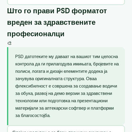
Што го прави PSD форматот
вреден за здравствените
професионалци
🎨
PSD датотеките му даваат на вашиот тим целосна
контрола да ги прилагодува имињата, бројевите на
полиси, логата и дизајн елементите додека ја
зачувува оригиналната структура. Оваа
флексибилност е совршена за создавање водичи
за обука, развој на демо верзии за здравствени
технологии или подготовка на презентациони
материјали за аптекарски софтвер и платформи
за благосостојба.