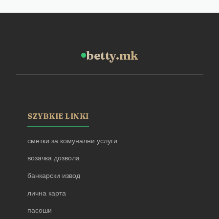
betty.mk
SZYBKIE LINKI
сметки за комунални услуги
возачка дозвола
банкарски извод
лична карта
пасоши