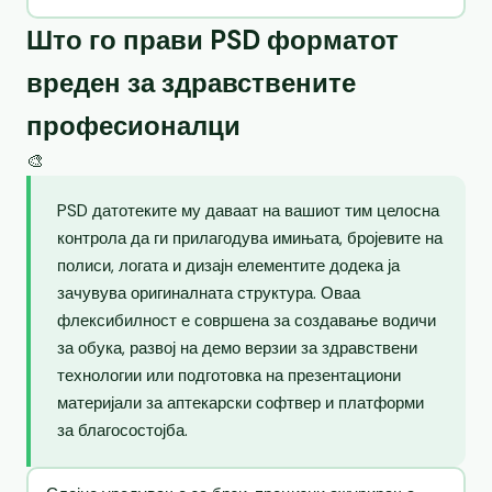
Што го прави PSD форматот
вреден за здравствените
професионалци
🎨
PSD датотеките му даваат на вашиот тим целосна
контрола да ги прилагодува имињата, бројевите на
полиси, логата и дизајн елементите додека ја
зачувува оригиналната структура. Оваа
флексибилност е совршена за создавање водичи
за обука, развој на демо верзии за здравствени
технологии или подготовка на презентациони
материјали за аптекарски софтвер и платформи
за благосостојба.