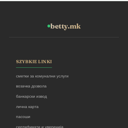
betty.mk
SZYBKIE LINKI
сметки за комунални услуги
возачка дозвола
банкарски извод
лична карта
пасоши
сертификати и уверенија