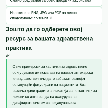
Слојно уредување за брзи, прецизни ажурирања
Извезете во PNG, JPG или PDF за лесно
споделување со тимот 📄
Зошто да го одберете овој
ресурс за вашата здравствена
практика
🌿
Овие примероци за картички за здравствено
осигурување им помагаат на вашиот аптекарски
или здравствен тим да го забрзаат развојот
останувајќи фокусирани на пациентите. Без
разлика дали градите апликација за потсетници за
лекови со интеграција на осигурување,
дизајнирате систем за пријавување за