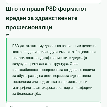
Што го прави PSD форматот
вреден за здравствените
професионалци
🎨
PSD датотеките му даваат на вашиот тим целосна
контрола да ги прилагодува имињата, бројевите на
полиси, логата и дизајн елементите додека ја
зачувува оригиналната структура. Оваа
флексибилност е совршена за создавање водичи
за обука, развој на демо верзии за здравствени
технологии или подготовка на презентациони
материјали за аптекарски софтвер и платформи
за благосостојба.