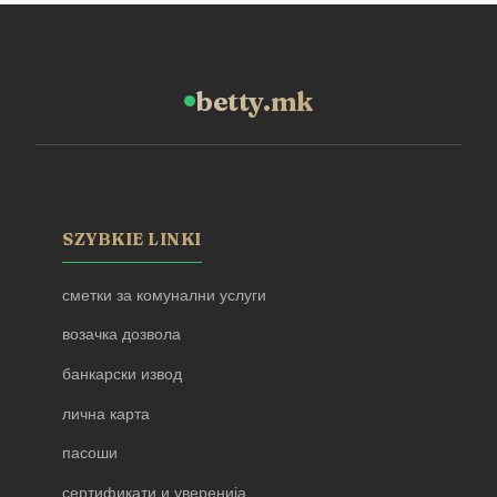
betty.mk
SZYBKIE LINKI
сметки за комунални услуги
возачка дозвола
банкарски извод
лична карта
пасоши
сертификати и уверенија