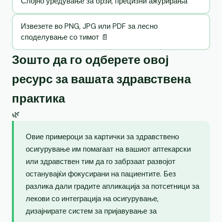
Слојно уредување за брзи, прецизни ажурирања
Извезете во PNG, JPG или PDF за лесно
споделување со тимот 📄
Зошто да го одберете овој
ресурс за вашата здравствена
практика
🌿
Овие примероци за картички за здравствено
осигурување им помагаат на вашиот аптекарски
или здравствен тим да го забрзаат развојот
останувајќи фокусирани на пациентите. Без
разлика дали градите апликација за потсетници за
лекови со интеграција на осигурување,
дизајнирате систем за пријавување за