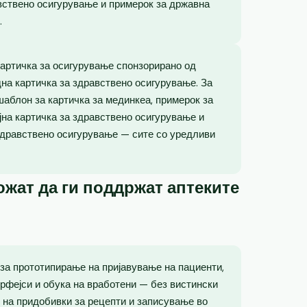
вствено осигурување и примерок за државна
.
картичка за осигурување спонзорирано од
на картичка за здравствено осигурување. За
шаблон за картичка за мединкеа, примерок за
јна картичка за здравствено осигурување и
здравствено осигурување — сите со уредливи
жат да ги поддржат аптеките
 за прототипирање на пријавување на пациенти,
рфејси и обука на вработени — без вистински
 на придобивки за рецепти и записување во