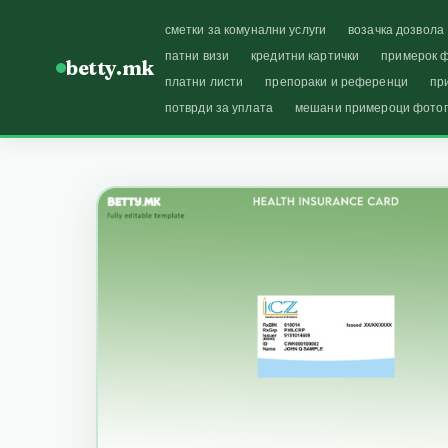
сметки за комунални услуги
возачка дозвола
патни визи
кредитни картички
примерок ф
betty.mk
платни листи
препораки и референци
пр
потврди за уплата
мешани примероци фото