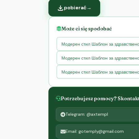
pobierać
→
Może ci się spodobać
Модерен стил Шаблон за здравствено
Модерен стил Шаблон за здравствен
Модерен стил Шаблон за здравствен
Potrzebujesz pomocy? Skontaktu
Telegram: @axtempl
Email: gotemply@gmail.com