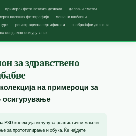
примерок фото возачка дозвола
деловни сметки
мерок пасошка фотографија
мешани шаблони
ктури
регистрациски сертификати
сообраќајни дозволи
 на социјално осигурување
он за здравствено
мбабве
 колекција на примероци за
о осигурување
ваа PSD колекција вклучува реалистични макети
ње за прототипирање и обука. Ќе најдете