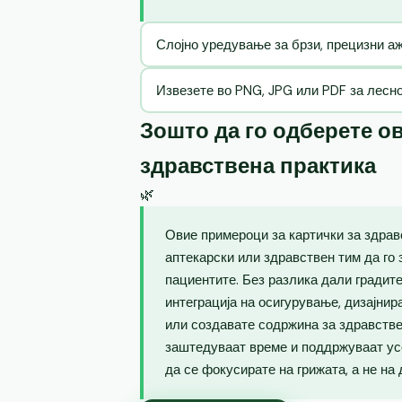
Слојно уредување за брзи, прецизни 
Извезете во PNG, JPG или PDF за лесн
Зошто да го одберете ов
здравствена практика
🌿
Овие примероци за картички за здрав
аптекарски или здравствен тим да го 
пациентите. Без разлика дали градите
интеграција на осигурување, дизајнир
или создавате содржина за здравств
заштедуваат време и поддржуваат ус
да се фокусирате на грижата, а не на