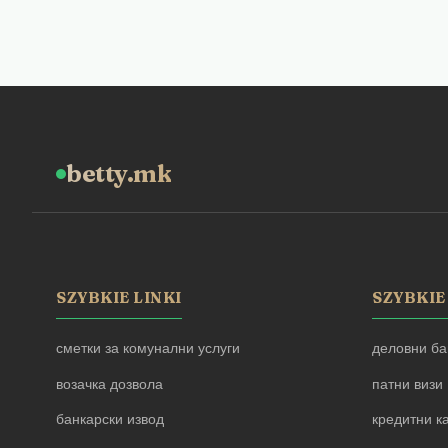
betty.mk
SZYBKIE LINKI
SZYBKIE
сметки за комунални услуги
деловни ба
возачка дозвола
патни визи
банкарски извод
кредитни к