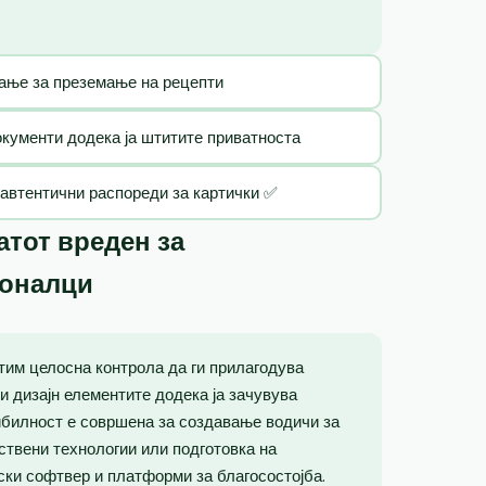
ање за преземање на рецепти
кументи додека ја штитите приватноста
 автентични распореди за картички ✅
тот вреден за
ионалци
тим целосна контрола да ги прилагодува
 и дизајн елементите додека ја зачувува
ибилност е совршена за создавање водичи за
вствени технологии или подготовка на
ски софтвер и платформи за благосостојба.