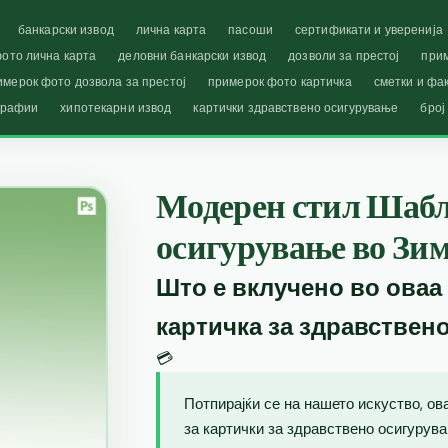
банкарски извод
лична карта
пасоши
сертификати и уверенија
ото лична карта
деловни банкарски извод
дозволи за престој
при
имерок фото дозвола за престој
примерок фото картичка
сметки и фа
графии
хипотекарни извод
картички здравствено осигурување
број
Модерен стил Шабл
осигурување во Зи
Што е вклучено во оваа
картичка за здравствен
💳
Потпирајќи се на нашето искуство, о
за картички за здравствено осигурува