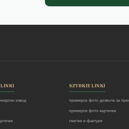
 LINKI
SZYBKIE LINKI
нкарски извод
примерок фото дозвола за прес
примерок фото картичка
артички
сметки и фактури