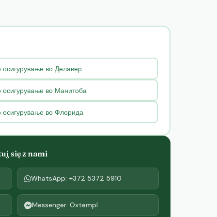
 осигурување во Делавер
о осигурување во Манитоба
о осигурување во Флорида
j się z nami
WhatsApp: +372 5372 5910
Messenger: Oxtempl