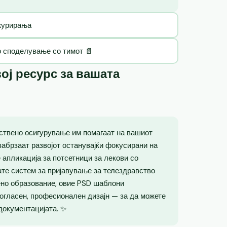
ажурирања
о споделување со тимот 📄
ој ресурс за вашата
ствено осигурување им помагаат на вашиот
забрзаат развојот останувајќи фокусирани на
 апликација за потсетници за лекови со
ате систем за пријавување за телездравство
ено образование, овие PSD шаблони
огласен, професионален дизајн — за да можете
 документацијата. ✨