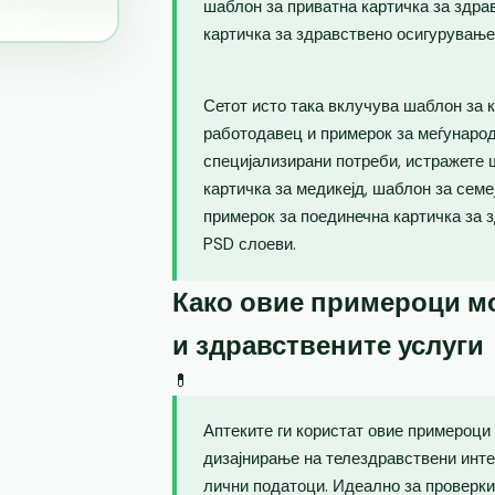
шаблон за приватна картичка за здра
картичка за здравствено осигурување
Сетот исто така вклучува шаблон за 
работодавец и примерок за меѓународ
специјализирани потреби, истражете 
картичка за медикејд, шаблон за семе
примерок за поединечна картичка за 
PSD слоеви.
Како овие примероци мо
и здравствените услуги
💊
Аптеките ги користат овие примероци
дизајнирање на телездравствени инте
лични податоци. Идеално за проверки