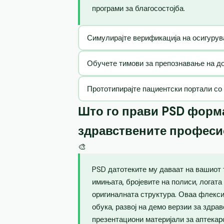
програми за благосостојба.
Симулирајте верификација на осигурув
Обучете тимови за препознавање на до
Прототипирајте пациентски портали со
Што го прави PSD форма
здравствените профес
🎨
PSD датотеките му даваат на вашиот 
имињата, бројевите на полиси, логата
оригиналната структура. Оваа флекс
обука, развој на демо верзии за здра
презентациони материјали за аптекар