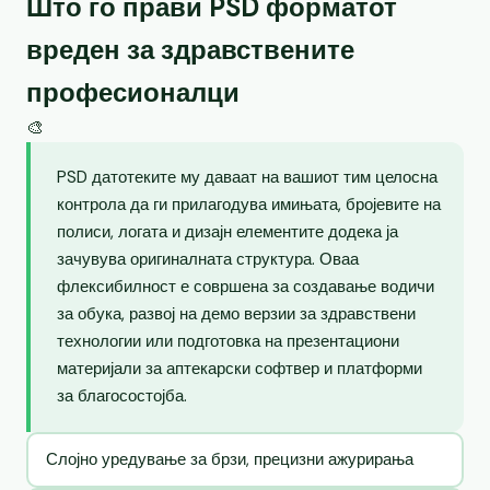
Што го прави PSD форматот
вреден за здравствените
професионалци
🎨
PSD датотеките му даваат на вашиот тим целосна
контрола да ги прилагодува имињата, бројевите на
полиси, логата и дизајн елементите додека ја
зачувува оригиналната структура. Оваа
флексибилност е совршена за создавање водичи
за обука, развој на демо верзии за здравствени
технологии или подготовка на презентациони
материјали за аптекарски софтвер и платформи
за благосостојба.
Слојно уредување за брзи, прецизни ажурирања