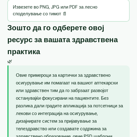
Извезете во PNG, JPG или PDF за лесно
споделување со тимот 📄
Зошто да го одберете овој
ресурс за вашата здравствена
практика
🌿
Овие примероци за картички за здравствено
осигурување им помагаат на вашиот аптекарски
или здравствен тим да го забрзаат развојот
останувајќи фокусирани на пациентите. Без
разлика дали градите апликација за потсетници за
лекови со интеграција на осигурување,
дизајнирате систем за пријавување за
телездравство или создавате содржина за
здравствено образование, овие PSD шаблони