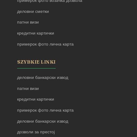
примерок фото возачка дозвола
деловни сметки
патни визи
кредитни картички
примерок фото лична карта
SZYBKIE LINKI
деловни банкарски извод
патни визи
кредитни картички
примерок фото лична карта
деловни банкарски извод
дозволи за престој