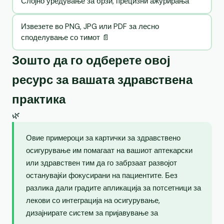
Слојно уредување за брзи, прецизни ажурирања
Извезете во PNG, JPG или PDF за лесно
споделување со тимот 📄
Зошто да го одберете овој
ресурс за вашата здравствена
практика
🌿
Овие примероци за картички за здравствено
осигурување им помагаат на вашиот аптекарски
или здравствен тим да го забрзаат развојот
останувајќи фокусирани на пациентите. Без
разлика дали градите апликација за потсетници за
лекови со интеграција на осигурување,
дизајнирате систем за пријавување за