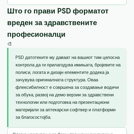
Што го прави PSD форматот
вреден за здравствените
професионалци
🎨
PSD датотеките му даваат на вашиот тим целосна
контрола да ги прилагодува имињата, бројевите на
полиси, логата и дизајн елементите додека ја
зачувува оригиналната структура. Оваа
флексибилност е совршена за создавање водичи
за обука, развој на демо верзии за здравствени
технологии или подготовка на презентациони
материјали за аптекарски софтвер и платформи
за благосостојба.