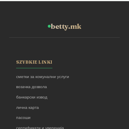
betty.mk
SZYBKIE LINKI
сметки за комунални услуги
возачка дозвола
банкарски извод
лична карта
пасоши
сертификати и уверенија