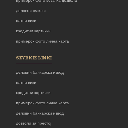
примерок фото возачка дозвола
деловни сметки
патни визи
кредитни картички
примерок фото лична карта
SZYBKIE LINKI
деловни банкарски извод
патни визи
кредитни картички
примерок фото лична карта
деловни банкарски извод
дозволи за престој