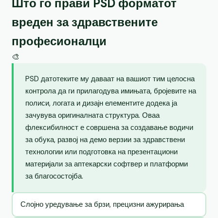
Што го прави PSD форматот
вреден за здравствените
професионалци
🎨
PSD датотеките му даваат на вашиот тим целосна
контрола да ги прилагодува имињата, бројевите на
полиси, логата и дизајн елементите додека ја
зачувува оригиналната структура. Оваа
флексибилност е совршена за создавање водичи
за обука, развој на демо верзии за здравствени
технологии или подготовка на презентациони
материјали за аптекарски софтвер и платформи
за благосостојба.
Слојно уредување за брзи, прецизни ажурирања