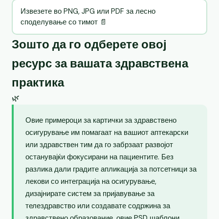
Извезете во PNG, JPG или PDF за лесно
споделување со тимот 📄
Зошто да го одберете овој
ресурс за вашата здравствена
практика
🌿
Овие примероци за картички за здравствено
осигурување им помагаат на вашиот аптекарски
или здравствен тим да го забрзаат развојот
останувајќи фокусирани на пациентите. Без
разлика дали градите апликација за потсетници за
лекови со интеграција на осигурување,
дизајнирате систем за пријавување за
телездравство или создавате содржина за
здравствено образование, овие PSD шаблони