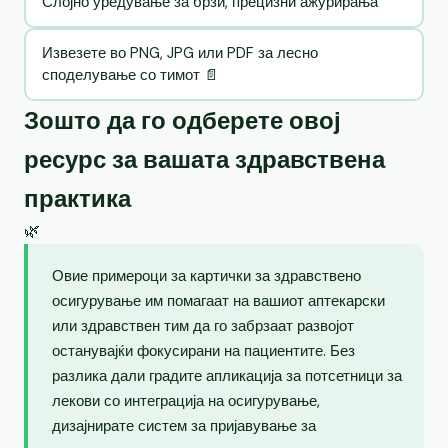
Слојно уредување за брзи, прецизни ажурирања
Извезете во PNG, JPG или PDF за лесно
споделување со тимот 📄
Зошто да го одберете овој
ресурс за вашата здравствена
практика
🌿
Овие примероци за картички за здравствено
осигурување им помагаат на вашиот аптекарски
или здравствен тим да го забрзаат развојот
останувајќи фокусирани на пациентите. Без
разлика дали градите апликација за потсетници за
лекови со интеграција на осигурување,
дизајнирате систем за пријавување за