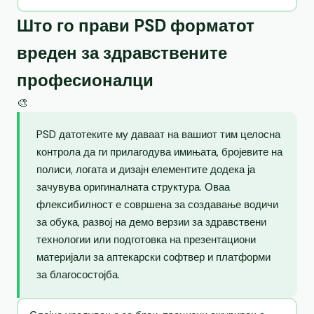
Што го прави PSD форматот
вреден за здравствените
професионалци
🎨
PSD датотеките му даваат на вашиот тим целосна
контрола да ги прилагодува имињата, бројевите на
полиси, логата и дизајн елементите додека ја
зачувува оригиналната структура. Оваа
флексибилност е совршена за создавање водичи
за обука, развој на демо верзии за здравствени
технологии или подготовка на презентациони
материјали за аптекарски софтвер и платформи
за благосостојба.