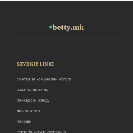
betty.mk
SZYBKIE LINKI
сметки за комунални услуги
возачка дозвола
банкарски извод
лична карта
пасоши
сертификати и уверенија