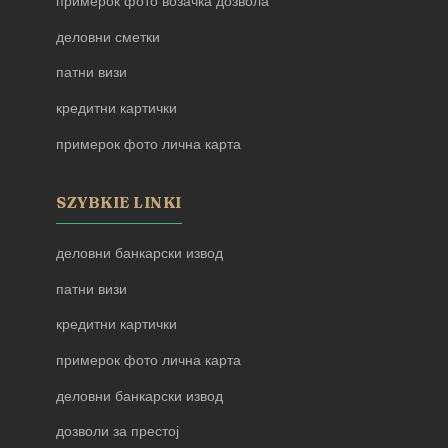
примерок фото возачка дозвола
деловни сметки
патни визи
кредитни картички
примерок фото лична карта
SZYBKIE LINKI
деловни банкарски извод
патни визи
кредитни картички
примерок фото лична карта
деловни банкарски извод
дозволи за престој