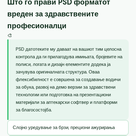
Што го прави PSD форматот
вреден за здравствените
професионалци
🎨
PSD датотеките му даваат на вашиот тим целосна
контрола да ги прилагодува имињата, бројевите на
полиси, логата и дизајн елементите додека ја
зачувува оригиналната структура. Оваа
флексибилност е совршена за создавање водичи
за обука, развој на демо верзии за здравствени
технологии или подготовка на презентациони
материјали за аптекарски софтвер и платформи
за благосостојба.
Слојно уредување за брзи, прецизни ажурирања