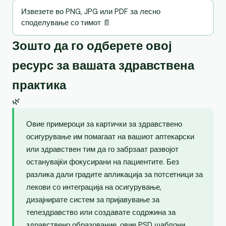
Извезете во PNG, JPG или PDF за лесно
споделување со тимот 📄
Зошто да го одберете овој
ресурс за вашата здравствена
практика
🌿
Овие примероци за картички за здравствено
осигурување им помагаат на вашиот аптекарски
или здравствен тим да го забрзаат развојот
останувајќи фокусирани на пациентите. Без
разлика дали градите апликација за потсетници за
лекови со интеграција на осигурување,
дизајнирате систем за пријавување за
телездравство или создавате содржина за
здравствено образование, овие PSD шаблони