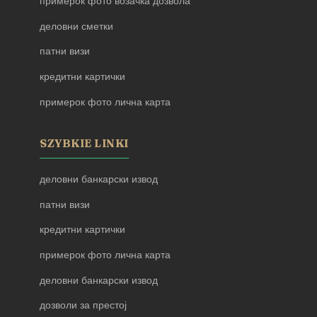
примерок фото возачка дозвола
деловни сметки
патни визи
кредитни картички
примерок фото лична карта
SZYBKIE LINKI
деловни банкарски извод
патни визи
кредитни картички
примерок фото лична карта
деловни банкарски извод
дозволи за престој