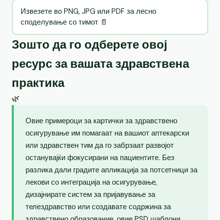
Извезете во PNG, JPG или PDF за лесно
споделување со тимот 📄
Зошто да го одберете овој
ресурс за вашата здравствена
практика
🌿
Овие примероци за картички за здравствено
осигурување им помагаат на вашиот аптекарски
или здравствен тим да го забрзаат развојот
останувајќи фокусирани на пациентите. Без
разлика дали градите апликација за потсетници за
лекови со интеграција на осигурување,
дизајнирате систем за пријавување за
телездравство или создавате содржина за
здравствено образование, овие PSD шаблони