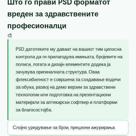
Што го прави PSD форматот
вреден за здравствените
професионалци
🎨
PSD датотеките му даваат на вашиот тим целосна
контрола да ги прилагодува имињата, бројевите на
полиси, логата и дизајн елементите додека ја
зачувува оригиналната структура. Оваа
флексибилност е совршена за создавање водичи
за обука, развој на демо верзии за здравствени
технологии или подготовка на презентациони
материјали за аптекарски софтвер и платформи
за благосостојба.
Слојно уредување за брзи, прецизни ажурирања