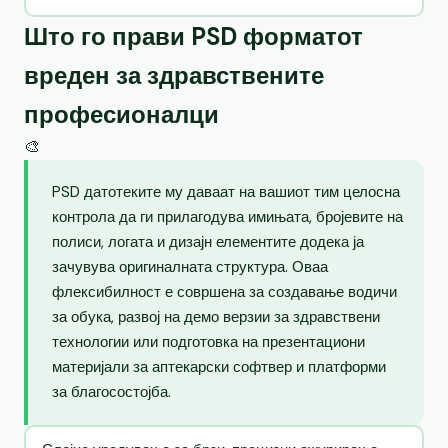
Што го прави PSD форматот
вреден за здравствените
професионалци
🎨
PSD датотеките му даваат на вашиот тим целосна
контрола да ги прилагодува имињата, бројевите на
полиси, логата и дизајн елементите додека ја
зачувува оригиналната структура. Оваа
флексибилност е совршена за создавање водичи
за обука, развој на демо верзии за здравствени
технологии или подготовка на презентациони
материјали за аптекарски софтвер и платформи
за благосостојба.