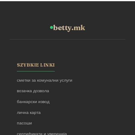
betty.mk
SZYBKIE LINKI
сметки за комунални услуги
возачка дозвола
банкарски извод
лична карта
пасоши
сертификати и уверенија