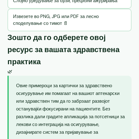
Слојно уредување за брзи, прецизни ажурирања
Извезете во PNG, JPG или PDF за лесно
споделување со тимот 📄
Зошто да го одберете овој
ресурс за вашата здравствена
практика
🌿
Овие примероци за картички за здравствено
осигурување им помагаат на вашиот аптекарски
или здравствен тим да го забрзаат развојот
останувајќи фокусирани на пациентите. Без
разлика дали градите апликација за потсетници за
лекови со интеграција на осигурување,
дизајнирате систем за пријавување за