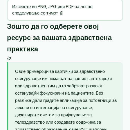
Извезете во PNG, JPG или PDF за лесно
споделување со тимот 📄
Зошто да го одберете овој
ресурс за вашата здравствена
практика
🌿
Овие примероци за картички за здравствено
осигурување им помагаат на вашиот аптекарски
или здравствен тим да го забрзаат развојот
останувајќи фокусирани на пациентите. Без
разлика дали градите апликација за потсетници за
лекови со интеграција на осигурување,
дизајнирате систем за пријавување за
телездравство или создавате содржина за
здравствено образование, овие PSD шаблони