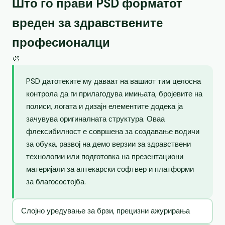
Што го прави PSD форматот
вреден за здравствените
професионалци
🎨
PSD датотеките му даваат на вашиот тим целосна
контрола да ги прилагодува имињата, бројевите на
полиси, логата и дизајн елементите додека ја
зачувува оригиналната структура. Оваа
флексибилност е совршена за создавање водичи
за обука, развој на демо верзии за здравствени
технологии или подготовка на презентациони
материјали за аптекарски софтвер и платформи
за благосостојба.
Слојно уредување за брзи, прецизни ажурирања