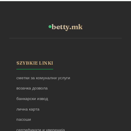
betty.mk
SZYBKIE LINKI
сметки за комунални услуги
возачка дозвола
банкарски извод
лична карта
пасоши
сертификати и уверенија