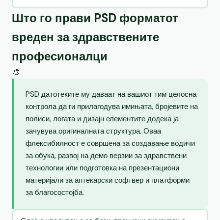
Што го прави PSD форматот
вреден за здравствените
професионалци
🎨
PSD датотеките му даваат на вашиот тим целосна
контрола да ги прилагодува имињата, бројевите на
полиси, логата и дизајн елементите додека ја
зачувува оригиналната структура. Оваа
флексибилност е совршена за создавање водичи
за обука, развој на демо верзии за здравствени
технологии или подготовка на презентациони
материјали за аптекарски софтвер и платформи
за благосостојба.