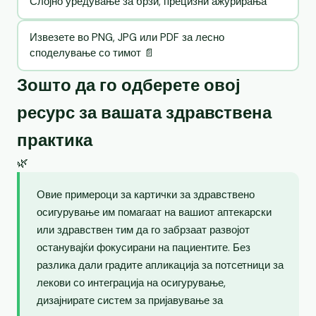
Слојно уредување за брзи, прецизни ажурирања
Извезете во PNG, JPG или PDF за лесно
споделување со тимот 📄
Зошто да го одберете овој
ресурс за вашата здравствена
практика
🌿
Овие примероци за картички за здравствено
осигурување им помагаат на вашиот аптекарски
или здравствен тим да го забрзаат развојот
останувајќи фокусирани на пациентите. Без
разлика дали градите апликација за потсетници за
лекови со интеграција на осигурување,
дизајнирате систем за пријавување за