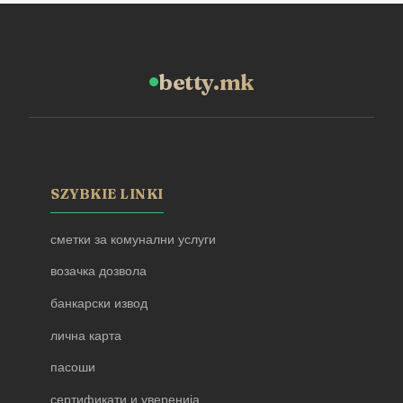
betty.mk
SZYBKIE LINKI
сметки за комунални услуги
возачка дозвола
банкарски извод
лична карта
пасоши
сертификати и уверенија