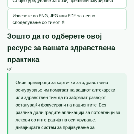
Слојно уредување за брзи, прецизни ажурирања
Извезете во PNG, JPG или PDF за лесно
споделување со тимот 📄
Зошто да го одберете овој
ресурс за вашата здравствена
практика
🌿
Овие примероци за картички за здравствено
осигурување им помагаат на вашиот аптекарски
или здравствен тим да го забрзаат развојот
останувајќи фокусирани на пациентите. Без
разлика дали градите апликација за потсетници за
лекови со интеграција на осигурување,
дизајнирате систем за пријавување за