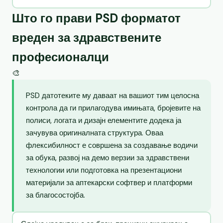
Што го прави PSD форматот
вреден за здравствените
професионалци
🎨
PSD датотеките му даваат на вашиот тим целосна
контрола да ги прилагодува имињата, бројевите на
полиси, логата и дизајн елементите додека ја
зачувува оригиналната структура. Оваа
флексибилност е совршена за создавање водичи
за обука, развој на демо верзии за здравствени
технологии или подготовка на презентациони
материјали за аптекарски софтвер и платформи
за благосостојба.