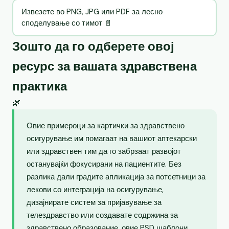
Извезете во PNG, JPG или PDF за лесно
споделување со тимот 📄
Зошто да го одберете овој
ресурс за вашата здравствена
практика
🌿
Овие примероци за картички за здравствено
осигурување им помагаат на вашиот аптекарски
или здравствен тим да го забрзаат развојот
останувајќи фокусирани на пациентите. Без
разлика дали градите апликација за потсетници за
лекови со интеграција на осигурување,
дизајнирате систем за пријавување за
телездравство или создавате содржина за
здравствено образование, овие PSD шаблони