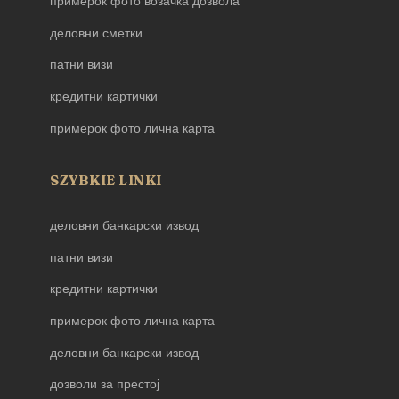
примерок фото возачка дозвола
деловни сметки
патни визи
кредитни картички
примерок фото лична карта
SZYBKIE LINKI
деловни банкарски извод
патни визи
кредитни картички
примерок фото лична карта
деловни банкарски извод
дозволи за престој