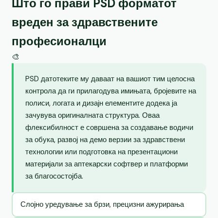
Што го прави PSD форматот
вреден за здравствените
професионалци
🎨
PSD датотеките му даваат на вашиот тим целосна
контрола да ги прилагодува имињата, бројевите на
полиси, логата и дизајн елементите додека ја
зачувува оригиналната структура. Оваа
флексибилност е совршена за создавање водичи
за обука, развој на демо верзии за здравствени
технологии или подготовка на презентациони
материјали за аптекарски софтвер и платформи
за благосостојба.
Слојно уредување за брзи, прецизни ажурирања