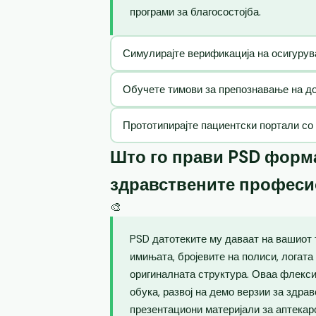
програми за благосостојба.
Симулирајте верификација на осигурув
Обучете тимови за препознавање на до
Прототипирајте пациентски портали со
Што го прави PSD форма
здравствените профес
🎨
PSD датотеките му даваат на вашиот 
имињата, бројевите на полиси, логата
оригиналната структура. Оваа флекс
обука, развој на демо верзии за здра
презентациони материјали за аптекар