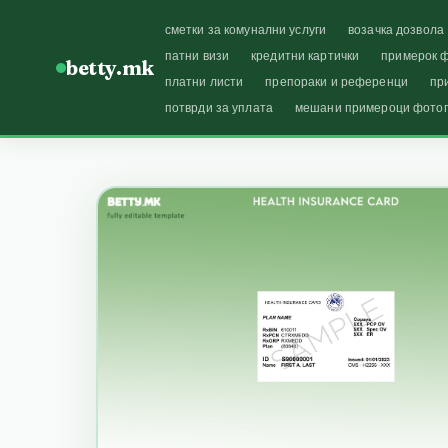
сметки за комунални услуги
возачка дозвола
патни визи
кредитни картички
примерок ф
betty.mk
платни листи
препораки и референци
пр
потврди за уплата
мешани примероци фото