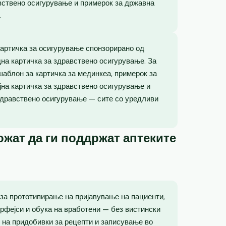
вствено осигурување и примерок за државна
.
картичка за осигурување спонзорирано од
на картичка за здравствено осигурување. За
шаблон за картичка за мединкеа, примерок за
јна картичка за здравствено осигурување и
здравствено осигурување — сите со уредливи
жат да ги поддржат аптеките
 за прототипирање на пријавување на пациенти,
рфејси и обука на вработени — без вистински
 на придобивки за рецепти и записување во