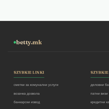
betty.mk
SZYBKIE LINKI
SZYBKIE
сметки за комунални услуги
деловни ба
возачка дозвола
патни визи
банкарски извод
кредитни к