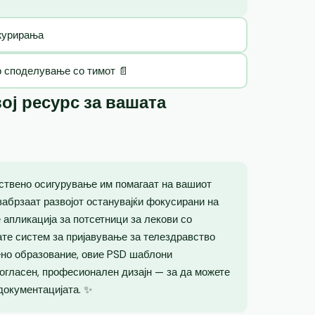
ажурирања
о споделување со тимот 📄
ој ресурс за вашата
ствено осигурување им помагаат на вашиот
забрзаат развојот останувајќи фокусирани на
 апликација за потсетници за лекови со
ате систем за пријавување за телездравство
ено образование, овие PSD шаблони
огласен, професионален дизајн — за да можете
 документацијата. ✨