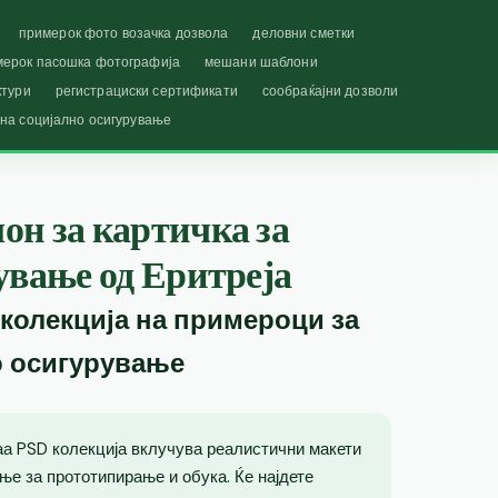
примерок фото возачка дозвола
деловни сметки
мерок пасошка фотографија
мешани шаблони
ктури
регистрациски сертификати
сообраќајни дозволи
 на социјално осигурување
он за картичка за
ување од Еритреја
 колекција на примероци за
о осигурување
ваа PSD колекција вклучува реалистични макети
ње за прототипирање и обука. Ќе најдете