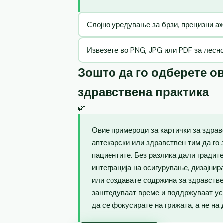
Слојно уредување за брзи, прецизни 
Извезете во PNG, JPG или PDF за лесн
Зошто да го одберете ов
здравствена практика
🌿
Овие примероци за картички за здрав
аптекарски или здравствен тим да го 
пациентите. Без разлика дали градите
интеграција на осигурување, дизајнир
или создавате содржина за здравств
заштедуваат време и поддржуваат ус
да се фокусирате на грижата, а не на