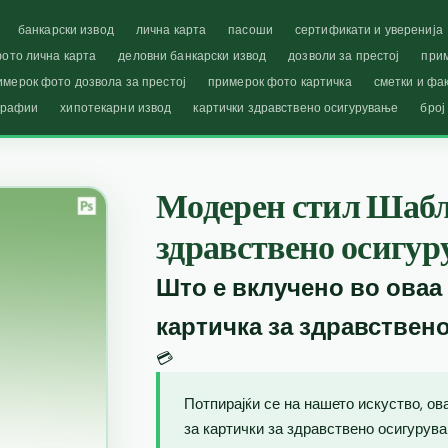
банкарски извод
лична карта
пасоши
сертификати и уверенија
ото лична карта
деловни банкарски извод
дозволи за престој
при
имерок фото дозвола за престој
примерок фото картичка
сметки и фа
графии
хипотекарни извод
картички здравствено осигурување
број
Модерен стил Шабл
здравствено осигур
Што е вклучено во оваа
картичка за здравствен
💳
Потпирајќи се на нашето искуство, о
за картички за здравствено осигурува