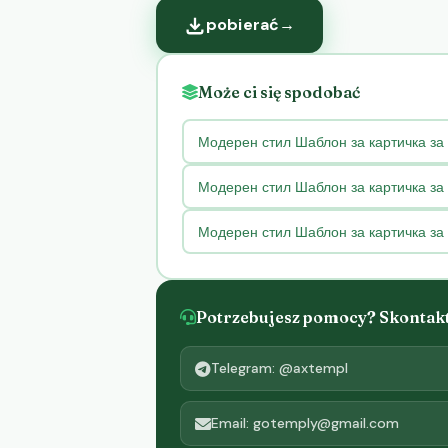
pobierać
→
Może ci się spodobać
Модерен стил Шаблон за картичка за 
Модерен стил Шаблон за картичка за
Модерен стил Шаблон за картичка за
Potrzebujesz pomocy? Skontaktu
Telegram: @axtempl
Email: gotemply@gmail.com