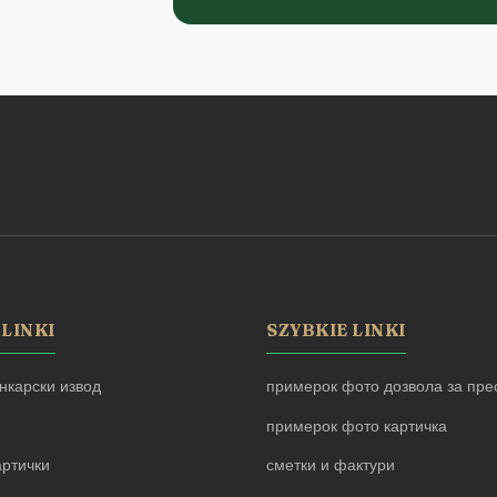
 LINKI
SZYBKIE LINKI
нкарски извод
примерок фото дозвола за прес
примерок фото картичка
артички
сметки и фактури