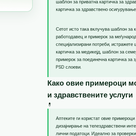
шаблон за приватна картичка за здра
картичка за здравствено осигурување
Сетот исто така вклучува шаблон за 
работодавец и примерок за меѓународ
специјализирани потреби, истражете 
картичка за медикејд, шаблон за семе
примерок за поединечна картичка за 
PSD слоеви.
Како овие примероци мо
и здравствените услуги
💊
Аптеките ги користат овие примероци
дизајнирање на телездравствени инте
лични податоци. Идеално за проверки