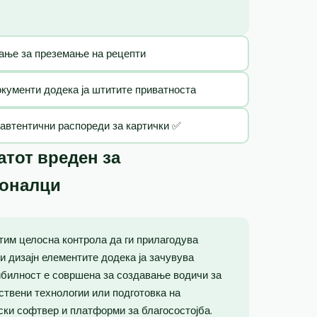
ање за преземање на рецепти
кументи додека ја штитите приватноста
 автентични распореди за картички ✅
тот вреден за
ионалци
тим целосна контрола да ги прилагодува
 и дизајн елементите додека ја зачувува
ибилност е совршена за создавање водичи за
вствени технологии или подготовка на
ски софтвер и платформи за благосостојба.