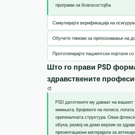
програми за благосостојба.
Симулирајте верификација на осигурув
Обучете тимови за препознавање на до
Прототипирајте пациентски портали со
Што го прави PSD форма
здравствените профес
🎨
PSD датотеките му даваат на вашиот 
имињата, бројевите на полиси, логата
оригиналната структура. Оваа флекс
обука, развој на демо верзии за здра
презентациони материјали за аптекар