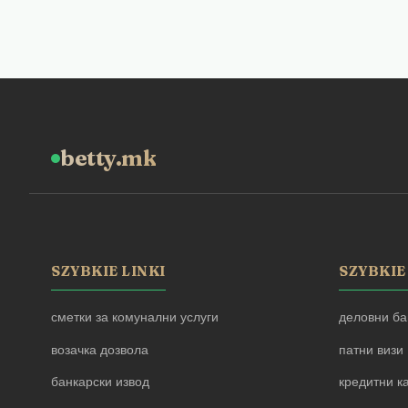
betty.mk
SZYBKIE LINKI
SZYBKIE
сметки за комунални услуги
деловни ба
возачка дозвола
патни визи
банкарски извод
кредитни к