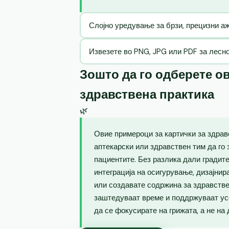
Слојно уредување за брзи, прецизни 
Извезете во PNG, JPG или PDF за лесн
Зошто да го одберете ов
здравствена практика
🌿
Овие примероци за картички за здрав
аптекарски или здравствен тим да го 
пациентите. Без разлика дали градите
интеграција на осигурување, дизајнир
или создавате содржина за здравств
заштедуваат време и поддржуваат ус
да се фокусирате на грижата, а не на