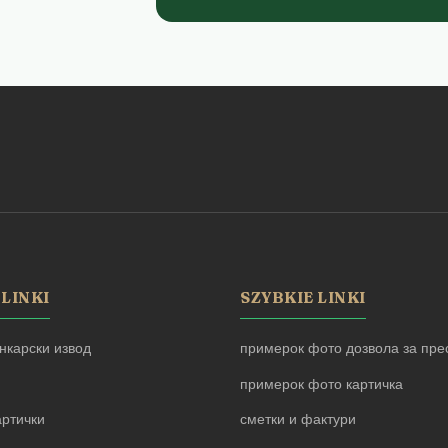
 LINKI
SZYBKIE LINKI
нкарски извод
примерок фото дозвола за прес
примерок фото картичка
артички
сметки и фактури