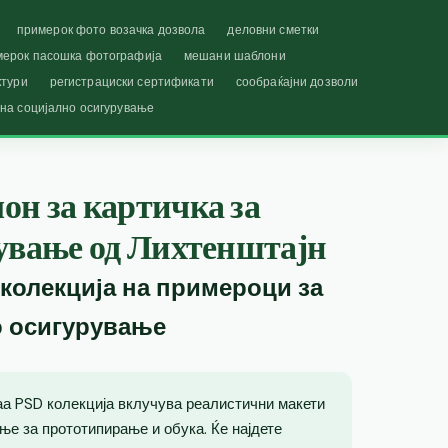
примерок фото возачка дозвола
деловни сметки
мерок пасошка фотографија
мешани шаблони
ктури
регистрациски сертификати
сообраќајни дозволи
 на социјално осигурување
он за картичка за
рување од Лихтенштајн
 колекција на примероци за
о осигурување
ваа PSD колекција вклучува реалистични макети
ње за прототипирање и обука. Ќе најдете