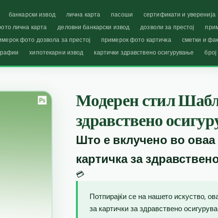
банкарски извод
лична карта
пасоши
сертификати и уверенија
ото лична карта
деловни банкарски извод
дозволи за престој
при
имерок фото дозвола за престој
примерок фото картичка
сметки и фа
графии
хипотекарни извод
картички здравствено осигурување
број
Модерен стил Шабл
здравствено осигу
Што е вклучено во оваа
картичка за здравствен
💳
Потпирајќи се на нашето искуство, о
за картички за здравствено осигурува