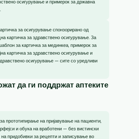
вствено осигурување и примерок за државна
.
картичка за осигурување спонзорирано од
на картичка за здравствено осигурување. За
шаблон за картичка за мединкеа, примерок за
јна картичка за здравствено осигурување и
здравствено осигурување — сите со уредливи
жат да ги поддржат аптеките
 за прототипирање на пријавување на пациенти,
рфејси и обука на вработени — без вистински
 на придобивки за рецепти и записување во