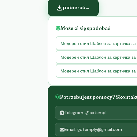
pobierać
→
Może ci się spodobać
Модерен стил Шаблон за картичка за 
Модерен стил Шаблон за картичка за
Модерен стил Шаблон за картичка за
Potrzebujesz pomocy? Skontaktu
Telegram: @axtempl
Email: gotemply@gmail.com