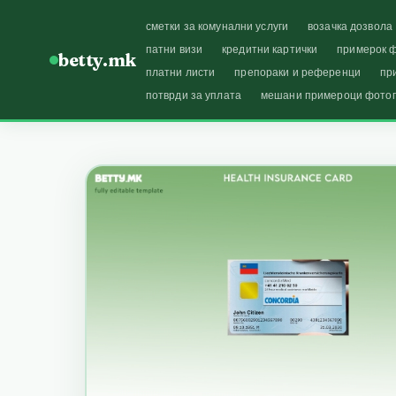
сметки за комунални услуги
возачка дозвола
патни визи
кредитни картички
примерок ф
betty.mk
платни листи
препораки и референци
пр
потврди за уплата
мешани примероци фото