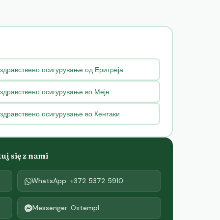
здравствено осигурување од Еритреја
 здравствено осигурување во Мејн
 здравствено осигурување во Кентаки
j się z nami
WhatsApp: +372 5372 5910
Messenger: Oxtempl