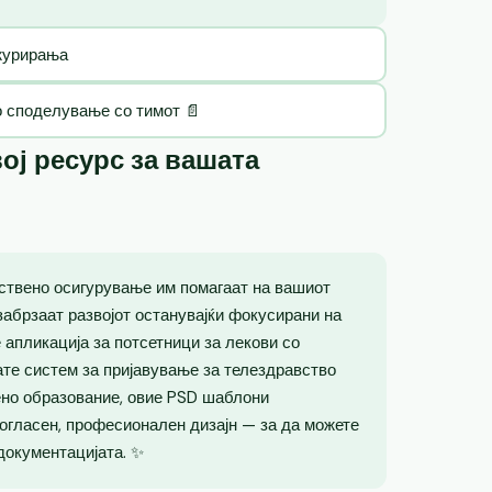
ажурирања
о споделување со тимот 📄
ој ресурс за вашата
ствено осигурување им помагаат на вашиот
забрзаат развојот останувајќи фокусирани на
 апликација за потсетници за лекови со
ате систем за пријавување за телездравство
ено образование, овие PSD шаблони
огласен, професионален дизајн — за да можете
 документацијата. ✨