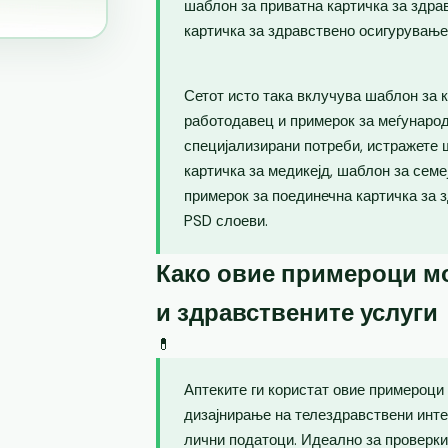
шаблон за приватна картичка за здра
картичка за здравствено осигурување
Сетот исто така вклучува шаблон за 
работодавец и примерок за меѓународ
специјализирани потреби, истражете 
картичка за медикејд, шаблон за семе
примерок за поединечна картичка за 
PSD слоеви.
Како овие примероци мо
и здравствените услуги
💊
Аптеките ги користат овие примероци
дизајнирање на телездравствени инте
лични податоци. Идеално за проверки