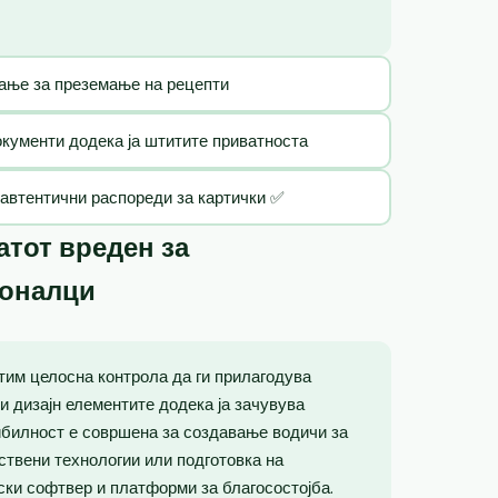
ање за преземање на рецепти
кументи додека ја штитите приватноста
 автентични распореди за картички ✅
тот вреден за
ионалци
тим целосна контрола да ги прилагодува
 и дизајн елементите додека ја зачувува
ибилност е совршена за создавање водичи за
вствени технологии или подготовка на
ски софтвер и платформи за благосостојба.