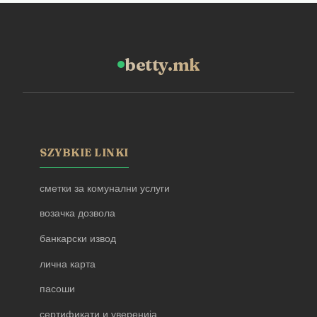
betty.mk
SZYBKIE LINKI
сметки за комунални услуги
возачка дозвола
банкарски извод
лична карта
пасоши
сертификати и уверенија