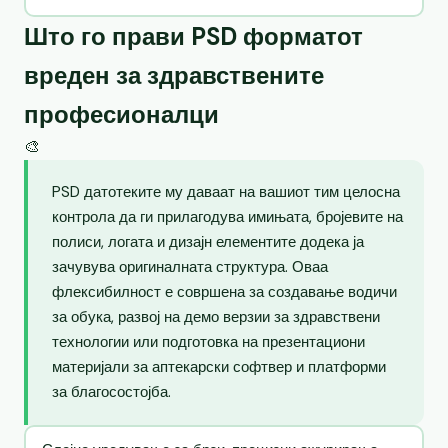
Што го прави PSD форматот
вреден за здравствените
професионалци
🎨
PSD датотеките му даваат на вашиот тим целосна
контрола да ги прилагодува имињата, бројевите на
полиси, логата и дизајн елементите додека ја
зачувува оригиналната структура. Оваа
флексибилност е совршена за создавање водичи
за обука, развој на демо верзии за здравствени
технологии или подготовка на презентациони
материјали за аптекарски софтвер и платформи
за благосостојба.