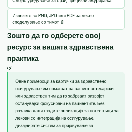
Слојно уредување за брзи, прецизни ажурирања
Извезете во PNG, JPG или PDF за лесно
споделување со тимот 📄
Зошто да го одберете овој
ресурс за вашата здравствена
практика
🌿
Овие примероци за картички за здравствено
осигурување им помагаат на вашиот аптекарски
или здравствен тим да го забрзаат развојот
останувајќи фокусирани на пациентите. Без
разлика дали градите апликација за потсетници за
лекови со интеграција на осигурување,
дизајнирате систем за пријавување за