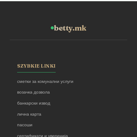
betty.mk
SZYBKIE LINKI
сметки за комунални услуги
возачка дозвола
банкарски извод
лична карта
пасоши
сертификати и уверенија