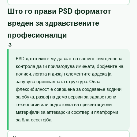
Што го прави PSD форматот
вреден за здравствените
професионалци
🎨
PSD датотеките му даваат на вашиот тим целосна
контрола да ги прилагодува имињата, бројевите на
полиси, логата и дизајн елементите додека ја
зачувува оригиналната структура. Оваа
флексибилност е совршена за создавање водичи
за обука, развој на демо верзии за здравствени
технологии или подготовка на презентациони
материјали за аптекарски софтвер и платформи
за благосостојба.