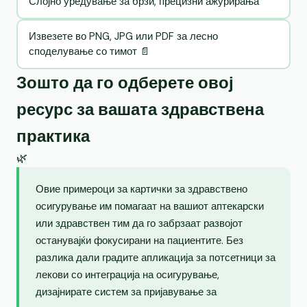
Слојно уредување за брзи, прецизни ажурирања
Извезете во PNG, JPG или PDF за лесно
споделување со тимот 📄
Зошто да го одберете овој
ресурс за вашата здравствена
практика
🌿
Овие примероци за картички за здравствено
осигурување им помагаат на вашиот аптекарски
или здравствен тим да го забрзаат развојот
останувајќи фокусирани на пациентите. Без
разлика дали градите апликација за потсетници за
лекови со интеграција на осигурување,
дизајнирате систем за пријавување за