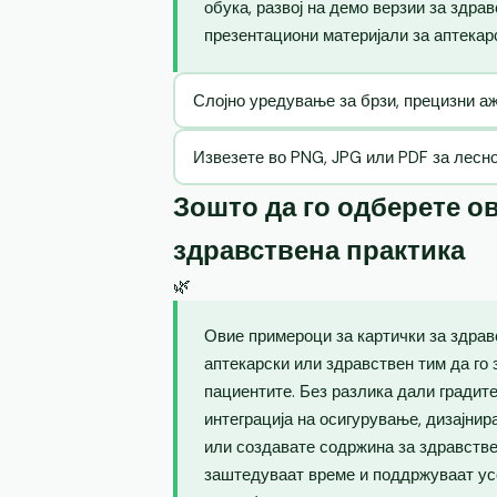
обука, развој на демо верзии за здра
презентациони материјали за аптекар
Слојно уредување за брзи, прецизни 
Извезете во PNG, JPG или PDF за лесн
Зошто да го одберете ов
здравствена практика
🌿
Овие примероци за картички за здрав
аптекарски или здравствен тим да го 
пациентите. Без разлика дали градите
интеграција на осигурување, дизајнир
или создавате содржина за здравств
заштедуваат време и поддржуваат ус