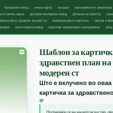
банкарски извод
лична карта
пасоши
сертификати и уверенија
ото лична карта
деловни банкарски извод
дозволи за престој
при
имерок фото дозвола за престој
примерок фото картичка
сметки и фа
графии
хипотекарни извод
картички здравствено осигурување
број
Шаблон за картичка
здравствен план н
модерен ст
Што е вклучено во оваа
картичка за здравствен
💳
Потпирајќи се на нашето искуство, о