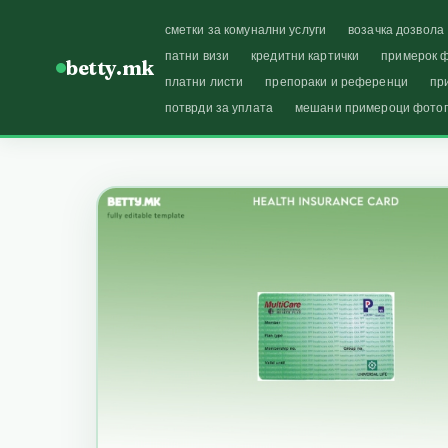
сметки за комунални услуги
возачка дозвола
патни визи
кредитни картички
примерок ф
betty.mk
платни листи
препораки и референци
пр
потврди за уплата
мешани примероци фото