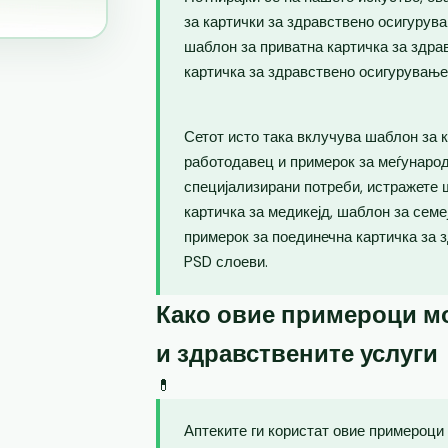
за картички за здравствено осигурува
шаблон за приватна картичка за здра
картичка за здравствено осигурување
Сетот исто така вклучува шаблон за 
работодавец и примерок за меѓународ
специјализирани потреби, истражете 
картичка за медикејд, шаблон за семе
примерок за поединечна картичка за 
PSD слоеви.
Како овие примероци мо
и здравствените услуги
💊
Аптеките ги користат овие примероци