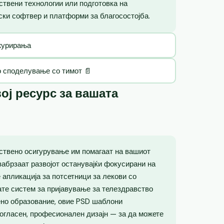
вствени технологии или подготовка на
ски софтвер и платформи за благосостојба.
ажурирања
о споделување со тимот 📄
ој ресурс за вашата
ствено осигурување им помагаат на вашиот
забрзаат развојот останувајќи фокусирани на
 апликација за потсетници за лекови со
ате систем за пријавување за телездравство
ено образование, овие PSD шаблони
огласен, професионален дизајн — за да можете