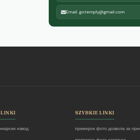
Email: gotemply@gmail.com
 LINKI
SZYBKIE LINKI
нкарски извод
примерок фото дозвола за прес
примерок фото картичка