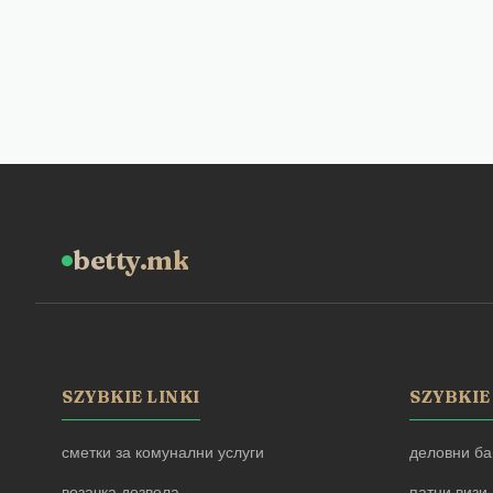
betty.mk
SZYBKIE LINKI
SZYBKIE
сметки за комунални услуги
деловни ба
возачка дозвола
патни визи