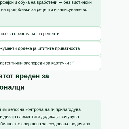
рфејси и обука на вработени — без вистински
 на придобивки за рецепти и записување во
ање за преземање на рецепти
кументи додека ја штитите приватноста
 автентични распореди за картички ✅
тот вреден за
ионалци
тим целосна контрола да ги прилагодува
 и дизајн елементите додека ја зачувува
ибилност е совршена за создавање водичи за