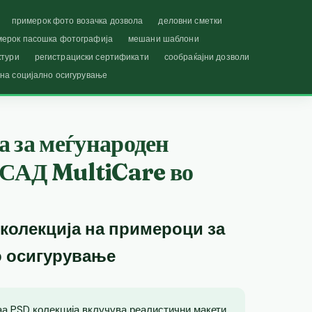
примерок фото возачка дозвола
деловни сметки
мерок пасошка фотографија
мешани шаблони
ктури
регистрациски сертификати
сообраќајни дозволи
 на социјално осигурување
 за меѓународен
а САД MultiCare во
 колекција на примероци за
о осигурување
ваа PSD колекција вклучува реалистични макети