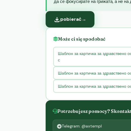
да се фокусирате на грижата, а не на
pobierać
→
Może ci się spodobać
Шаблон за картичка за здравствено о
с
Шаблон за картичка за здравствено о
Шаблон за картичка за здравствено о
Potrzebujesz pomocy? Skontaktu
Telegram: @axtempl