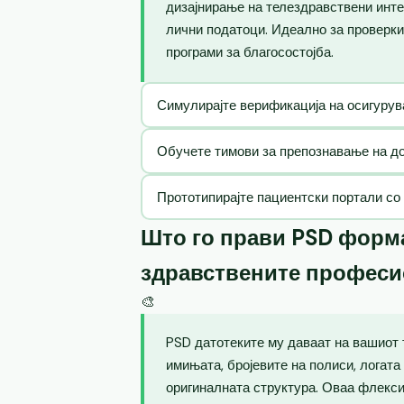
дизајнирање на телездравствени инте
лични податоци. Идеално за проверки
програми за благосостојба.
Симулирајте верификација на осигурув
Обучете тимови за препознавање на до
Прототипирајте пациентски портали со
Што го прави PSD форма
здравствените профес
🎨
PSD датотеките му даваат на вашиот 
имињата, бројевите на полиси, логата
оригиналната структура. Оваа флекс