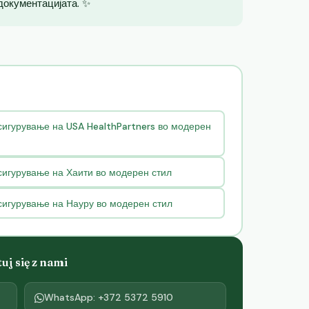
 документацијата. ✨
сигурување на USA HealthPartners во модерен
сигурување на Хаити во модерен стил
сигурување на Науру во модерен стил
j się z nami
WhatsApp: +372 5372 5910