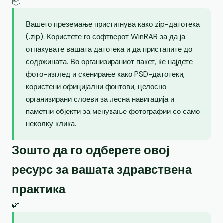
📦
Вашето преземање пристигнува како zip-датотека
(.zip). Користете го софтверот WinRAR за да ја
отпакувате вашата датотека и да пристапите до
содржината. Во организираниот пакет, ќе најдете
фото-изглед и скенирање како PSD-датотеки,
користени официјални фонтови, целосно
организирани слоеви за лесна навигација и
паметни објекти за менување фотографии со само
неколку клика.
Зошто да го одберете овој
ресурс за вашата здравствена
практика
🌿