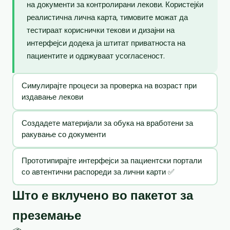
на документи за контролирани лекови. Користејќи
реалистична лична карта, тимовите можат да
тестираат кориснички текови и дизајни на
интерфејси додека ја штитат приватноста на
пациентите и одржуваат усогласеност.
Симулирајте процеси за проверка на возраст при
издавање лекови
Создадете материјали за обука на вработени за
ракување со документи
Прототипирајте интерфејси за пациентски портали
со автентични распореди за лични карти ✅
Што е вклучено во пакетот за
преземање