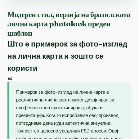
Модерен стил, верзија на бразилската
лична карта photolook преден
шаблон
Што е примерок за фото-изглед
на лична карта и зошто се
користи
🪪
Примерок за фото-изглед на лична карта е
реалистична лична карта макет дизајниран за
професионално прототипирање, обука и
презентација. Кога го испробавме овој производ,
потврдивме дека нуди автентична визуелна
точност со целосно уредливи PSD слоеви. Овој
шаблон вклучува фотографија од предна и задна