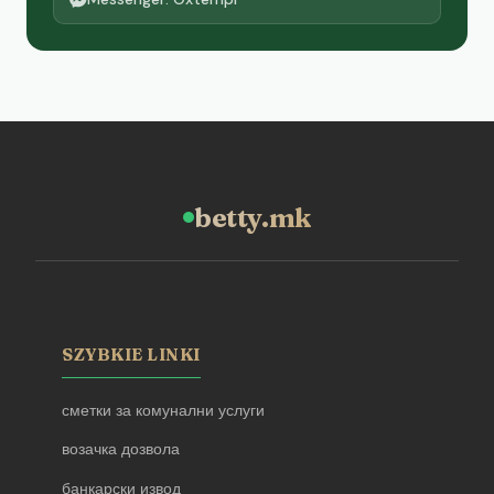
betty.mk
SZYBKIE LINKI
сметки за комунални услуги
возачка дозвола
банкарски извод