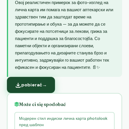
Овој реалистичен примерок за фото-изглед на
лична карта им помага на вашиот аптекарски или
здравствен тим да заштедат време на
прототипирање и обука — за да можете да се
фокусирате на потсетници за лекови, грижа за
пациенти и поддршка за благосостојба. Со
паметни објекти и организирани слоеви,
прилагодувањето на дизајните станува брзо и
интуитивно, задржувајќи го вашиот работен тек
ефикасен и фокусиран на пациентите. 📄✨
pobierać
→
Może ci się spodobać
Модерен стил индиски лична карта photolook
пред шаблон