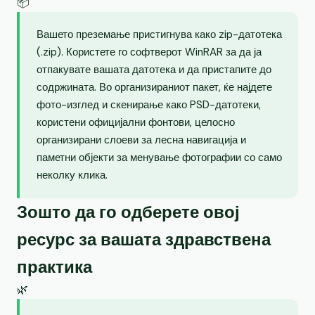
📦
Вашето преземање пристигнува како zip-датотека
(.zip). Користете го софтверот WinRAR за да ја
отпакувате вашата датотека и да пристапите до
содржината. Во организираниот пакет, ќе најдете
фото-изглед и скенирање како PSD-датотеки,
користени официјални фонтови, целосно
организирани слоеви за лесна навигација и
паметни објекти за менување фотографии со само
неколку клика.
Зошто да го одберете овој
ресурс за вашата здравствена
практика
🌿