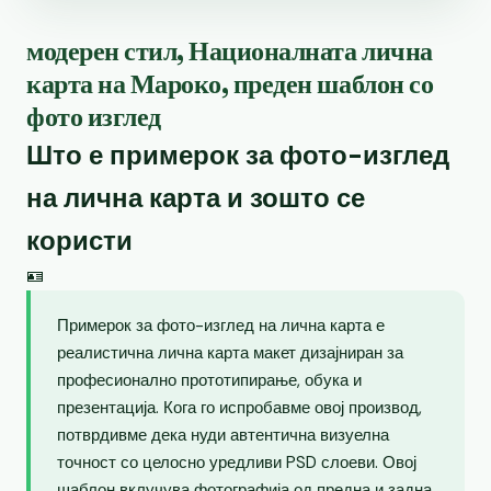
модерен стил, Националната лична
карта на Мароко, преден шаблон со
фото изглед
Што е примерок за фото-изглед
на лична карта и зошто се
користи
🪪
Примерок за фото-изглед на лична карта е
реалистична лична карта макет дизајниран за
професионално прототипирање, обука и
презентација. Кога го испробавме овој производ,
потврдивме дека нуди автентична визуелна
точност со целосно уредливи PSD слоеви. Овој
шаблон вклучува фотографија од предна и задна