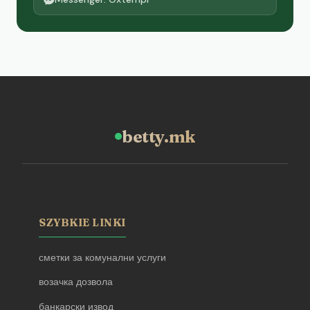
betty.mk
SZYBKIE LINKI
сметки за комунални услуги
возачка дозвола
банкарски извод