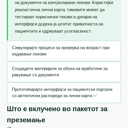
на документи за контролирани лекови. Користејќи
реалистична лична карта, тимовите можат да
тестираат кориснички текови и дизајни на
интерфејси додека ја штитат приватноста на
пациентите и одржуваат усогласеност.
Симулирајте процеси за проверка на возраст при
издавање лекови
Создадете материјали за обука на вработени за
ракување со документи
Прототипирајте интерфејси за пациентски портали
со автентични распореди за лични карти ✅
Што е вклучено во пакетот за
преземање